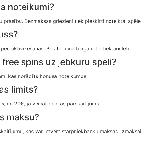
sa noteikumi?
 prasību. Bezmaksas griezieni tiek piešķirti noteiktai spēle
nuss?
s pēc aktivizēšanas. Pēc termiņa beigām tie tiek anulēti.
 free spins uz jebkuru spēli?
tam, kas norādīts bonusa noteikumos.
as limits?
s, un 20€, ja veicat bankas pārskaitījumu.
jas maksu?
aitījumu, kas var ietvert starpniekbanku maksas. Izmaksai