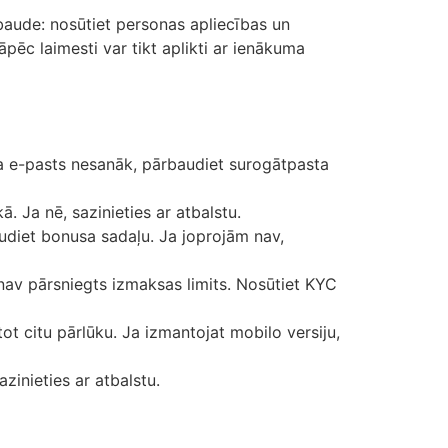
baude: nosūtiet personas apliecības un
āpēc laimesti var tikt aplikti ar ienākuma
 Ja e-pasts nesanāk, pārbaudiet surogātpasta
ā. Ja nē, sazinieties ar atbalstu.
audiet bonusa sadaļu. Ja joprojām nav,
i nav pārsniegts izmaksas limits. Nosūtiet KYC
t citu pārlūku. Ja izmantojat mobilo versiju,
zinieties ar atbalstu.