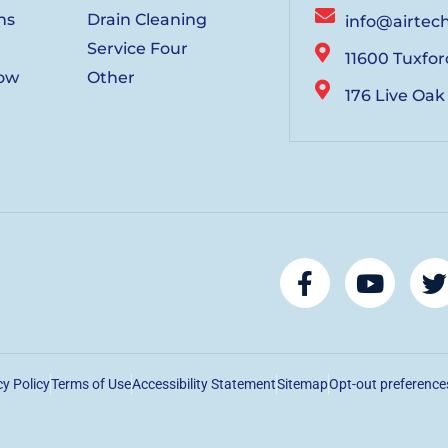
ns
Drain Cleaning
info@airtec
t
Service Four
11600 Tuxfor
ow
Other
176 Live Oak
cy Policy
Terms of Use
Accessibility Statement
Sitemap
Opt-out preference