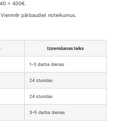
× 40 = 400€.
. Vienmēr pārbaudiet noteikumus.
a
Izņemšanas laiks
1–3 darba dienas
24 stundas
24 stundas
3–5 darba dienas