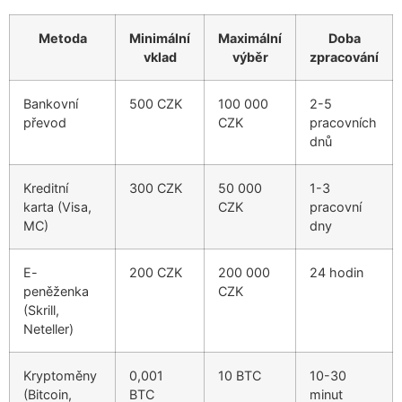
Metoda
Minimální
Maximální
Doba
vklad
výběr
zpracování
Bankovní
500 CZK
100 000
2-5
převod
CZK
pracovních
dnů
Kreditní
300 CZK
50 000
1-3
karta (Visa,
CZK
pracovní
MC)
dny
E-
200 CZK
200 000
24 hodin
peněženka
CZK
(Skrill,
Neteller)
Kryptoměny
0,001
10 BTC
10-30
(Bitcoin,
BTC
minut