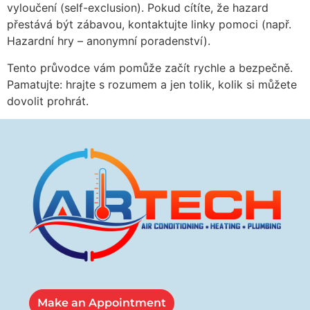
vyloučení (self-exclusion). Pokud cítíte, že hazard
přestává být zábavou, kontaktujte linky pomoci (např.
Hazardní hry – anonymní poradenství).
Tento průvodce vám pomůže začít rychle a bezpečně.
Pamatujte: hrajte s rozumem a jen tolik, kolik si můžete
dovolit prohrát.
Make an Appointment