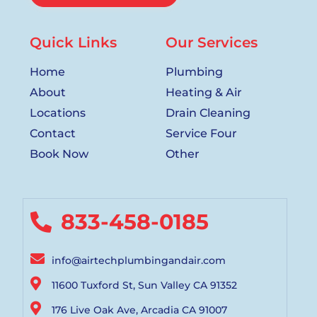
Quick Links
Our Services
Home
Plumbing
About
Heating & Air
Locations
Drain Cleaning
Contact
Service Four
Book Now
Other
833-458-0185
info@airtechplumbingandair.com
11600 Tuxford St, Sun Valley CA 91352
176 Live Oak Ave, Arcadia CA 91007