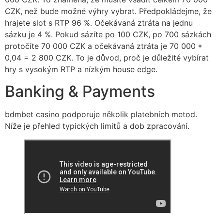
CZK, než bude možné výhry vybrat. Předpokládejme, že
hrajete slot s RTP 96 %. Očekávaná ztráta na jednu
sázku je 4 %. Pokud sázíte po 100 CZK, po 700 sázkách
protočíte 70 000 CZK a očekávaná ztráta je 70 000 *
0,04 = 2 800 CZK. To je důvod, proč je důležité vybírat
hry s vysokým RTP a nízkým house edge.
Banking & Payments
bdmbet casino podporuje několik platebních metod.
Níže je přehled typických limitů a dob zpracování.