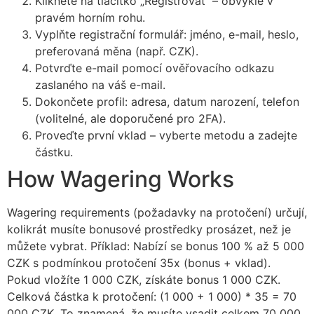
Klikněte na tlačítko „Registrovat“ – obvykle v
pravém horním rohu.
Vyplňte registrační formulář: jméno, e-mail, heslo,
preferovaná měna (např. CZK).
Potvrďte e-mail pomocí ověřovacího odkazu
zaslaného na váš e-mail.
Dokončete profil: adresa, datum narození, telefon
(volitelné, ale doporučené pro 2FA).
Proveďte první vklad – vyberte metodu a zadejte
částku.
How Wagering Works
Wagering requirements (požadavky na protočení) určují,
kolikrát musíte bonusové prostředky prosázet, než je
můžete vybrat. Příklad: Nabízí se bonus 100 % až 5 000
CZK s podmínkou protočení 35x (bonus + vklad).
Pokud vložíte 1 000 CZK, získáte bonus 1 000 CZK.
Celková částka k protočení: (1 000 + 1 000) * 35 = 70
000 CZK. To znamená, že musíte vsadit celkem 70 000