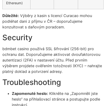
Ethereum)
Důležité:
Výběry z kasin s licencí Curacao mohou
podléhat dani z příjmu v ČR – doporučujeme
konzultovat s daňovým poradcem.
Security
bdmbet casino používá SSL šifrování (256-bit) pro
ochranu dat. Doporučujeme aktivovat dvoufaktorovou
autentizaci (2FA) v nastavení účtu. Před prvním
výběrem projdete ověřením totožnosti (KYC) – nahrajte
platný doklad a potvrzení adresy.
Troubleshooting
Zapomenuté heslo:
Klikněte na „Zapomněli jste
heslo“ na přihlašovací stránce a postupujte podle
instrukcí.