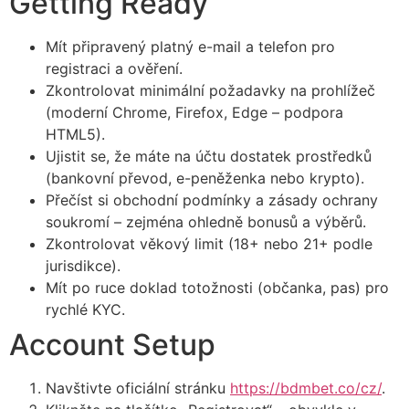
Getting Ready
Mít připravený platný e-mail a telefon pro
registraci a ověření.
Zkontrolovat minimální požadavky na prohlížeč
(moderní Chrome, Firefox, Edge – podpora
HTML5).
Ujistit se, že máte na účtu dostatek prostředků
(bankovní převod, e-peněženka nebo krypto).
Přečíst si obchodní podmínky a zásady ochrany
soukromí – zejména ohledně bonusů a výběrů.
Zkontrolovat věkový limit (18+ nebo 21+ podle
jurisdikce).
Mít po ruce doklad totožnosti (občanka, pas) pro
rychlé KYC.
Account Setup
Navštivte oficiální stránku
https://bdmbet.co/cz/
.