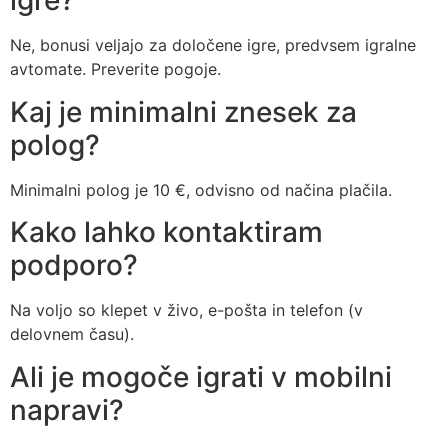
igre?
Ne, bonusi veljajo za določene igre, predvsem igralne
avtomate. Preverite pogoje.
Kaj je minimalni znesek za
polog?
Minimalni polog je 10 €, odvisno od načina plačila.
Kako lahko kontaktiram
podporo?
Na voljo so klepet v živo, e-pošta in telefon (v
delovnem času).
Ali je mogoče igrati v mobilni
napravi?