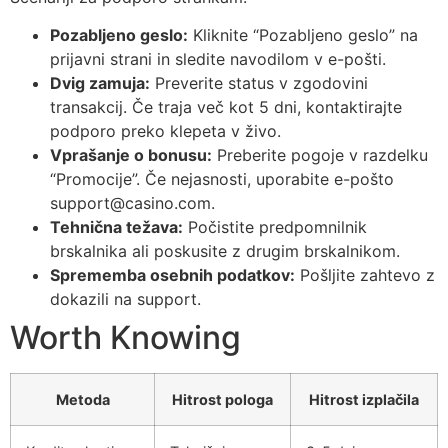
Pozabljeno geslo:
Kliknite “Pozabljeno geslo” na
prijavni strani in sledite navodilom v e-pošti.
Dvig zamuja:
Preverite status v zgodovini
transakcij. Če traja več kot 5 dni, kontaktirajte
podporo preko klepeta v živo.
Vprašanje o bonusu:
Preberite pogoje v razdelku
“Promocije”. Če nejasnosti, uporabite e-pošto
support@casino.com.
Tehnična težava:
Počistite predpomnilnik
brskalnika ali poskusite z drugim brskalnikom.
Sprememba osebnih podatkov:
Pošljite zahtevo z
dokazili na support.
Worth Knowing
Metoda
Hitrost pologa
Hitrost izplačila