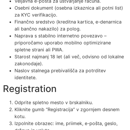
Veljavna e-pošta za ustvarjanje računa.
Osebni dokument (osebna izkaznica ali potni list)
za KYC verifikacijo.
Finančno sredstvo (kreditna kartica, e-denarnica
ali bančno nakazilo) za polog.
Naprava s stabilno internetno povezavo –
priporočamo uporabo mobilno optimizirane
spletne strani ali PWA.
Starost najmanj 18 let (ali več, odvisno od lokalne
zakonodaje).
Naslov stalnega prebivališča za potrditev
identitete.
Registration
Odprite spletno mesto v brskalniku.
Kliknite gumb “Registracija” v zgornjem desnem
kotu.
Izpolnite obrazec: ime, priimek, e-pošta, geslo,