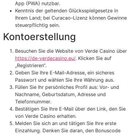
App (PWA) nutzbar.
Kenntnis der geltenden Glücksspielgesetze in
Ihrem Land; bei Curacao-Lizenz können Gewinne
steuerpflichtig sein.
Kontoerstellung
Besuchen Sie die Website von Verde Casino über
https://de-verdecasino.eu/
. Klicken Sie auf
„Registrieren“.
Geben Sie Ihre E-Mail-Adresse, ein sicheres
Passwort und wählen Sie Ihre Währung aus.
Füllen Sie Ihr persönliches Profil aus: Vor- und
Nachname, Geburtsdatum, Adresse und
Telefonnummer.
Bestätigen Sie Ihre E-Mail über den Link, den Sie
von Verde Casino erhalten.
Melden Sie sich an und tätigen Sie Ihre erste
Einzahlung. Denken Sie daran, den Bonuscode