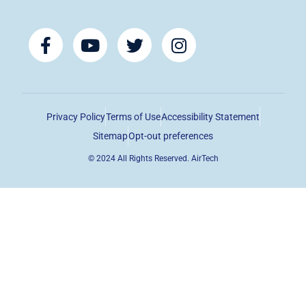
Privacy Policy
Terms of Use
Accessibility Statement
Sitemap
Opt-out preferences
© 2024 All Rights Reserved. AirTech