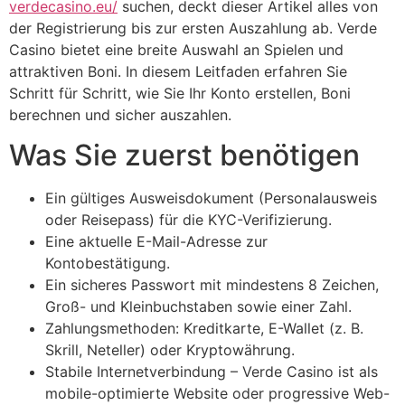
verdecasino.eu/
suchen, deckt dieser Artikel alles von
der Registrierung bis zur ersten Auszahlung ab. Verde
Casino bietet eine breite Auswahl an Spielen und
attraktiven Boni. In diesem Leitfaden erfahren Sie
Schritt für Schritt, wie Sie Ihr Konto erstellen, Boni
berechnen und sicher auszahlen.
Was Sie zuerst benötigen
Ein gültiges Ausweisdokument (Personalausweis
oder Reisepass) für die KYC-Verifizierung.
Eine aktuelle E-Mail-Adresse zur
Kontobestätigung.
Ein sicheres Passwort mit mindestens 8 Zeichen,
Groß- und Kleinbuchstaben sowie einer Zahl.
Zahlungsmethoden: Kreditkarte, E-Wallet (z. B.
Skrill, Neteller) oder Kryptowährung.
Stabile Internetverbindung – Verde Casino ist als
mobile-optimierte Website oder progressive Web-