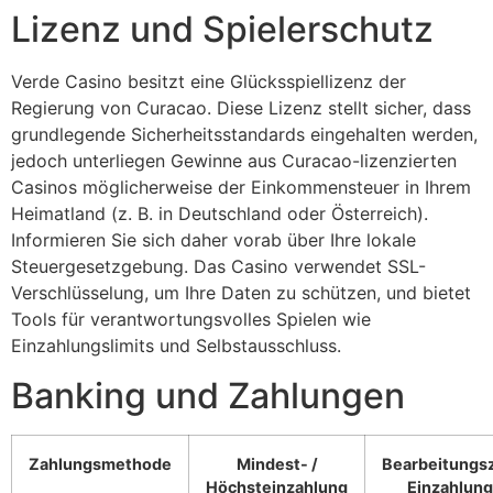
Lizenz und Spielerschutz
Verde Casino besitzt eine Glücksspiellizenz der
Regierung von Curacao. Diese Lizenz stellt sicher, dass
grundlegende Sicherheitsstandards eingehalten werden,
jedoch unterliegen Gewinne aus Curacao-lizenzierten
Casinos möglicherweise der Einkommensteuer in Ihrem
Heimatland (z. B. in Deutschland oder Österreich).
Informieren Sie sich daher vorab über Ihre lokale
Steuergesetzgebung. Das Casino verwendet SSL-
Verschlüsselung, um Ihre Daten zu schützen, und bietet
Tools für verantwortungsvolles Spielen wie
Einzahlungslimits und Selbstausschluss.
Banking und Zahlungen
Zahlungsmethode
Mindest- /
Bearbeitungsz
Höchsteinzahlung
Einzahlung