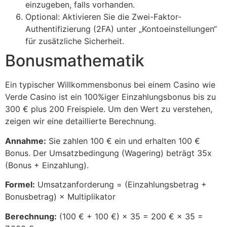
einzugeben, falls vorhanden.
Optional: Aktivieren Sie die Zwei-Faktor-
Authentifizierung (2FA) unter „Kontoeinstellungen“
für zusätzliche Sicherheit.
Bonusmathematik
Ein typischer Willkommensbonus bei einem Casino wie
Verde Casino ist ein 100%iger Einzahlungsbonus bis zu
300 € plus 200 Freispiele. Um den Wert zu verstehen,
zeigen wir eine detaillierte Berechnung.
Annahme:
Sie zahlen 100 € ein und erhalten 100 €
Bonus. Der Umsatzbedingung (Wagering) beträgt 35x
(Bonus + Einzahlung).
Formel:
Umsatzanforderung = (Einzahlungsbetrag +
Bonusbetrag) × Multiplikator
Berechnung:
(100 € + 100 €) × 35 = 200 € × 35 =