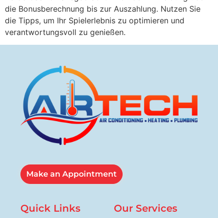
die Bonusberechnung bis zur Auszahlung. Nutzen Sie
die Tipps, um Ihr Spielerlebnis zu optimieren und
verantwortungsvoll zu genießen.
Make an Appointment
Quick Links
Our Services