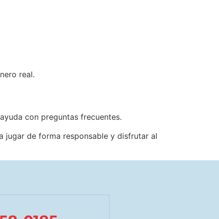
ero real.
 ayuda con preguntas frecuentes.
 jugar de forma responsable y disfrutar al