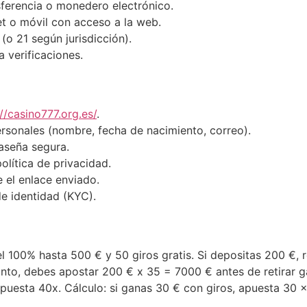
sferencia o monedero electrónico.
et o móvil con acceso a la web.
(o 21 según jurisdicción).
 verificaciones.
://casino777.org.es/
.
rsonales (nombre, fecha de nacimiento, correo).
aseña segura.
olítica de privacidad.
 el enlace enviado.
de identidad (KYC).
 100% hasta 500 € y 50 giros gratis. Si depositas 200 €, 
anto, debes apostar 200 € x 35 = 7000 € antes de retirar g
puesta 40x. Cálculo: si ganas 30 € con giros, apuesta 30 