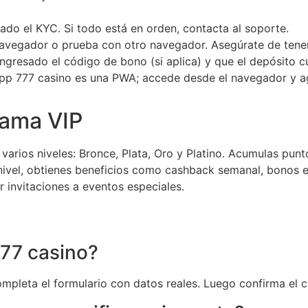
ado el KYC. Si todo está en orden, contacta al soporte.
avegador o prueba con otro navegador. Asegúrate de tener
resado el código de bono (si aplica) y que el depósito cu
pp 777 casino es una PWA; accede desde el navegador y agré
rama VIP
 varios niveles: Bronce, Plata, Oro y Platino. Acumulas pun
nivel, obtienes beneficios como cashback semanal, bonos ex
r invitaciones a eventos especiales.
777 casino?
completa el formulario con datos reales. Luego confirma el c