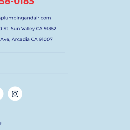
58-0185
hplumbingandair.com
d St, Sun Valley CA 91352
 Ave, Arcadia CA 91007
s