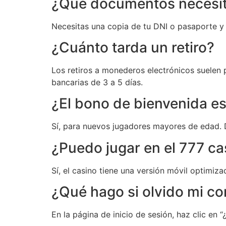
¿Qué documentos necesito
Necesitas una copia de tu DNI o pasaporte y 
¿Cuánto tarda un retiro?
Los retiros a monederos electrónicos suelen p
bancarias de 3 a 5 días.
¿El bono de bienvenida es
Sí, para nuevos jugadores mayores de edad. 
¿Puedo jugar en el 777 ca
Sí, el casino tiene una versión móvil optimi
¿Qué hago si olvido mi c
En la página de inicio de sesión, haz clic en 