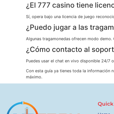
¿El 777 casino tiene licen
Sí, opera bajo una licencia de juego reconocida
¿Puedo jugar a las tragam
Algunas tragamonedas ofrecen modo demo. Con
¿Cómo contacto al sopor
Puedes usar el chat en vivo disponible 24/7 
Con esta guía ya tienes toda la información 
máximo.
Quick