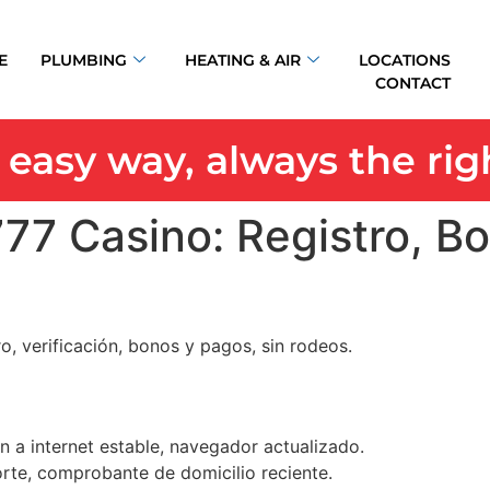
E
PLUMBING
HEATING & AIR
LOCATIONS
CONTACT
 easy way, always the rig
777 Casino: Registro, B
o, verificación, bonos y pagos, sin rodeos.
n a internet estable, navegador actualizado.
te, comprobante de domicilio reciente.