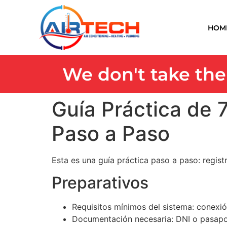
HOM
We don't take the
Guía Práctica de 
Paso a Paso
Esta es una guía práctica paso a paso: registr
Preparativos
Requisitos mínimos del sistema: conexió
Documentación necesaria: DNI o pasapor