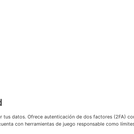
d
er tus datos. Ofrece autenticación de dos factores (2FA) c
 cuenta con herramientas de juego responsable como límite