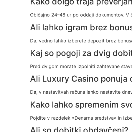
Kako dolgo traja preverja
Običajno 24–48 ur po oddaji dokumentov. V č
Ali lahko igram brez bonu
Da, vedno lahko izberete depozit brez bonusa 
Kaj so pogoji za dvig dob
Pred dvigom morate izpolniti zahtevane stave
Ali Luxury Casino ponuja 
Da, v nastavitvah računa lahko nastavite dne
Kako lahko spremenim svoj
Pojdite v razdelek »Denarna sredstva« in izb
Ali so dobitki obdavčeni?