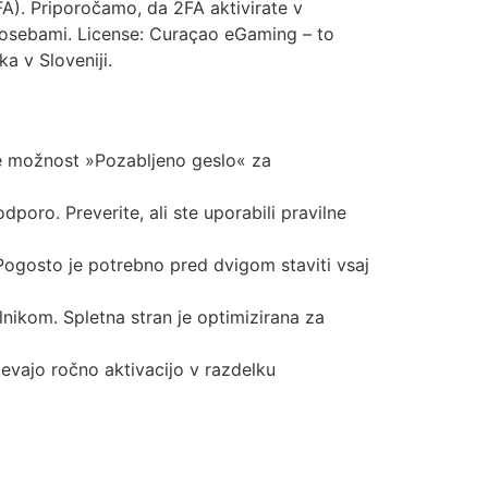
FA). Priporočamo, da 2FA aktivirate v
mi osebami. License: Curaçao eGaming – to
a v Sloveniji.
ite možnost »Pozabljeno geslo« za
dporo. Preverite, ali ste uporabili pravilne
. Pogosto je potrebno pred dvigom staviti vsaj
lnikom. Spletna stran je optimizirana za
tevajo ročno aktivacijo v razdelku