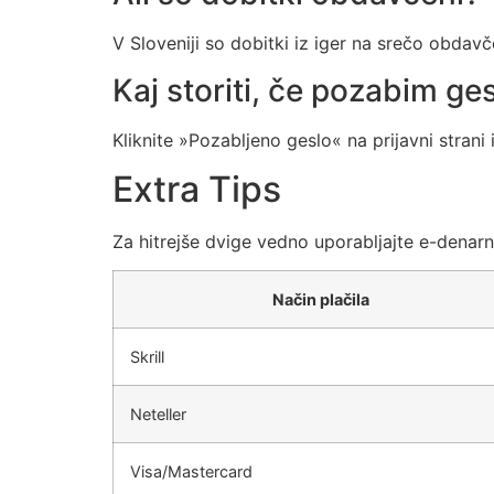
V Sloveniji so dobitki iz iger na srečo obda
Kaj storiti, če pozabim ge
Kliknite »Pozabljeno geslo« na prijavni strani
Extra Tips
Za hitrejše dvige vedno uporabljajte e-denar
Način plačila
Skrill
Neteller
Visa/Mastercard