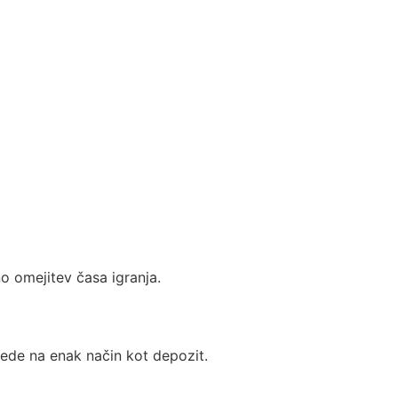
o omejitev časa igranja.
vede na enak način kot depozit.