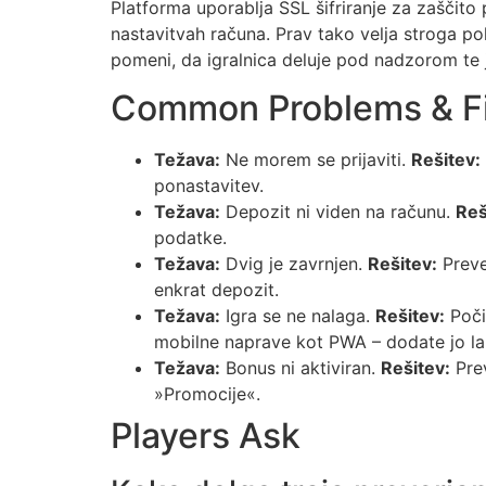
Platforma uporablja SSL šifriranje za zaščit
nastavitvah računa. Prav tako velja stroga po
pomeni, da igralnica deluje pod nadzorom te j
Common Problems & F
Težava:
Ne morem se prijaviti.
Rešitev:
ponastavitev.
Težava:
Depozit ni viden na računu.
Reš
podatke.
Težava:
Dvig je zavrnjen.
Rešitev:
Prever
enkrat depozit.
Težava:
Igra se ne nalaga.
Rešitev:
Poči
mobilne naprave kot PWA – dodate jo la
Težava:
Bonus ni aktiviran.
Rešitev:
Prev
»Promocije«.
Players Ask