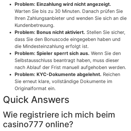
Problem: Einzahlung wird nicht angezeigt.
Warten Sie bis zu 30 Minuten. Danach prüfen Sie
Ihren Zahlungsanbieter und wenden Sie sich an die
Kundenbetreuung.
Problem: Bonus nicht aktiviert.
Stellen Sie sicher,
dass Sie den Bonuscode eingegeben haben und
die Mindesteinzahlung erfolgt ist.
Problem: Spieler sperrt sich aus.
Wenn Sie den
Selbstausschluss beantragt haben, muss dieser
nach Ablauf der Frist manuell aufgehoben werden.
Problem: KYC-Dokumente abgelehnt.
Reichen
Sie erneut klare, vollständige Dokumente im
Originalformat ein.
Quick Answers
Wie registriere ich mich beim
casino777 online?