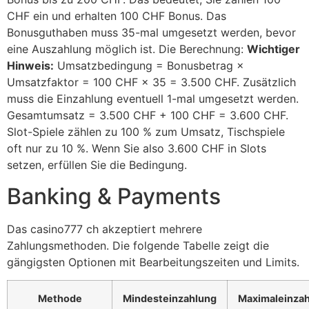
CHF ein und erhalten 100 CHF Bonus. Das
Bonusguthaben muss 35-mal umgesetzt werden, bevor
eine Auszahlung möglich ist. Die Berechnung:
Wichtiger
Hinweis:
Umsatzbedingung = Bonusbetrag ×
Umsatzfaktor = 100 CHF × 35 = 3.500 CHF. Zusätzlich
muss die Einzahlung eventuell 1-mal umgesetzt werden.
Gesamtumsatz = 3.500 CHF + 100 CHF = 3.600 CHF.
Slot-Spiele zählen zu 100 % zum Umsatz, Tischspiele
oft nur zu 10 %. Wenn Sie also 3.600 CHF in Slots
setzen, erfüllen Sie die Bedingung.
Banking & Payments
Das casino777 ch akzeptiert mehrere
Zahlungsmethoden. Die folgende Tabelle zeigt die
gängigsten Optionen mit Bearbeitungszeiten und Limits.
Methode
Mindesteinzahlung
Maximaleinza