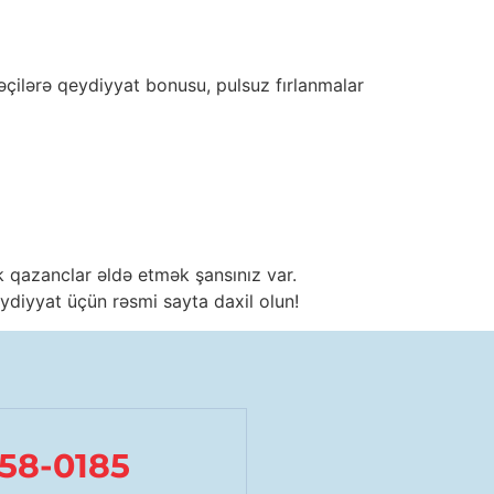
əçilərə qeydiyyat bonusu, pulsuz fırlanmalar
 qazanclar əldə etmək şansınız var.
ydiyyat üçün rəsmi sayta daxil olun!
58-0185