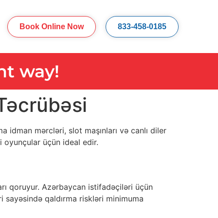
Book Online Now
833-458-0185
ht way!
Təcrübəsi
 idman mərcləri, slot maşınları və canlı diler
li oyunçular üçün ideal edir.
rı qoruyur. Azərbaycan istifadəçiləri üçün
əri sayəsində qaldırma riskləri minimuma