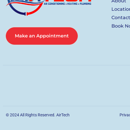
About
Locatio
Contac
Book N
Make an Appointment
Priva
© 2024 All Rights Reserved. AirTech