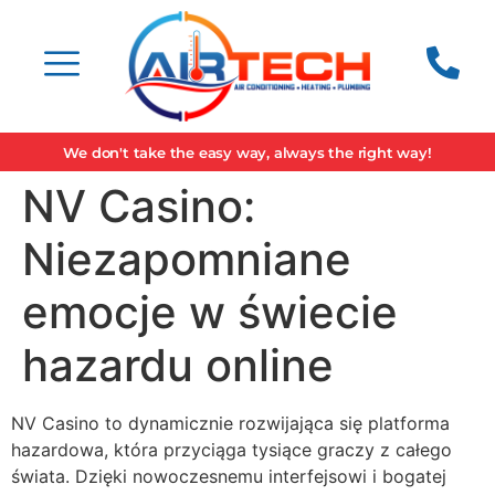
We don't take the easy way, always the right way!
NV Casino:
Niezapomniane
emocje w świecie
hazardu online
NV Casino to dynamicznie rozwijająca się platforma
hazardowa, która przyciąga tysiące graczy z całego
świata. Dzięki nowoczesnemu interfejsowi i bogatej