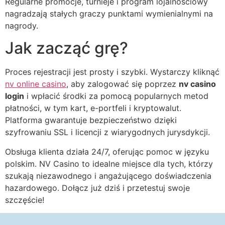
Regularne promocje, turnieje i program lojalnościowy
nagradzają stałych graczy punktami wymienialnymi na
nagrody.
Jak zacząć grę?
Proces rejestracji jest prosty i szybki. Wystarczy kliknąć
nv online casino
, aby zalogować się poprzez
nv casino
login
i wpłacić środki za pomocą popularnych metod
płatności, w tym kart, e-portfeli i kryptowalut.
Platforma gwarantuje bezpieczeństwo dzięki
szyfrowaniu SSL i licencji z wiarygodnych jurysdykcji.
Obsługa klienta działa 24/7, oferując pomoc w języku
polskim. NV Casino to idealne miejsce dla tych, którzy
szukają niezawodnego i angażującego doświadczenia
hazardowego. Dołącz już dziś i przetestuj swoje
szczęście!