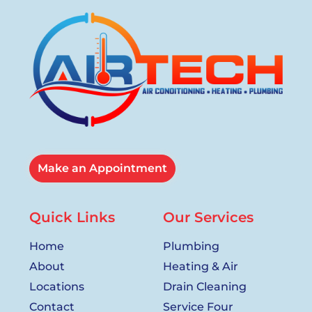
Make an Appointment
Quick Links
Our Services
Home
Plumbing
About
Heating & Air
Locations
Drain Cleaning
Contact
Service Four