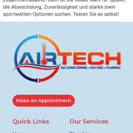
die Abwechslung, Zuverlässigkeit und starke
bwin
sportwetten
-Optionen suchen. Testen Sie es selbst!
Make an Appointment
Quick Links
Our Services