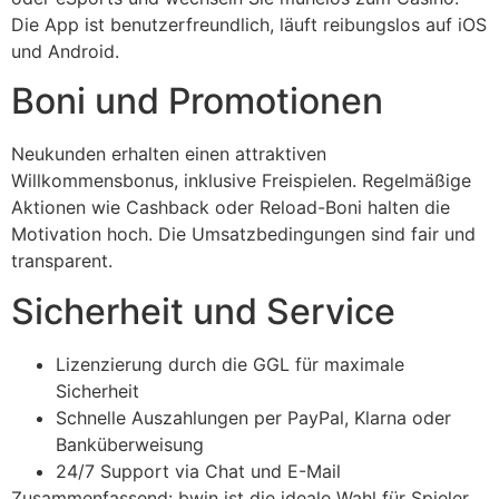
Die App ist benutzerfreundlich, läuft reibungslos auf iOS
und Android.
Boni und Promotionen
Neukunden erhalten einen attraktiven
Willkommensbonus, inklusive Freispielen. Regelmäßige
Aktionen wie Cashback oder Reload-Boni halten die
Motivation hoch. Die Umsatzbedingungen sind fair und
transparent.
Sicherheit und Service
Lizenzierung durch die GGL für maximale
Sicherheit
Schnelle Auszahlungen per PayPal, Klarna oder
Banküberweisung
24/7 Support via Chat und E-Mail
Zusammenfassend: bwin ist die ideale Wahl für Spieler,