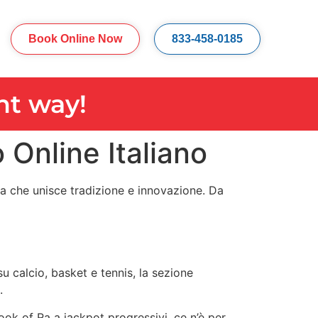
Book Online Now
833-458-0185
ht way!
 Online Italiano
rma che unisce tradizione e innovazione. Da
u calcio, basket e tennis, la sezione
.
ok of Ra a jackpot progressivi, ce n’è per