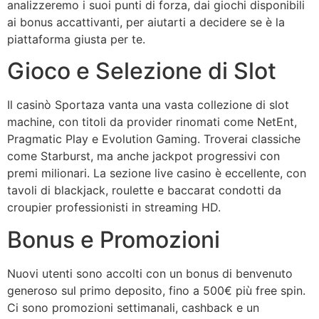
analizzeremo i suoi punti di forza, dai giochi disponibili
ai bonus accattivanti, per aiutarti a decidere se è la
piattaforma giusta per te.
Gioco e Selezione di Slot
Il casinò Sportaza vanta una vasta collezione di slot
machine, con titoli da provider rinomati come NetEnt,
Pragmatic Play e Evolution Gaming. Troverai classiche
come Starburst, ma anche jackpot progressivi con
premi milionari. La sezione live casino è eccellente, con
tavoli di blackjack, roulette e baccarat condotti da
croupier professionisti in streaming HD.
Bonus e Promozioni
Nuovi utenti sono accolti con un bonus di benvenuto
generoso sul primo deposito, fino a 500€ più free spin.
Ci sono promozioni settimanali, cashback e un