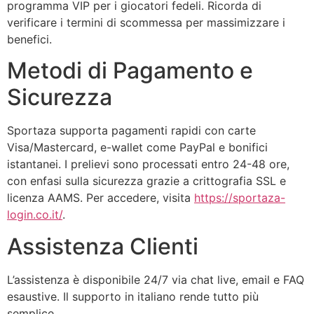
programma VIP per i giocatori fedeli. Ricorda di
verificare i termini di scommessa per massimizzare i
benefici.
Metodi di Pagamento e
Sicurezza
Sportaza supporta pagamenti rapidi con carte
Visa/Mastercard, e-wallet come PayPal e bonifici
istantanei. I prelievi sono processati entro 24-48 ore,
con enfasi sulla sicurezza grazie a crittografia SSL e
licenza AAMS. Per accedere, visita
https://sportaza-
login.co.it/
.
Assistenza Clienti
L’assistenza è disponibile 24/7 via chat live, email e FAQ
esaustive. Il supporto in italiano rende tutto più
semplice.