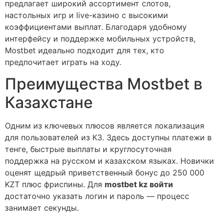
предлагает широкий ассортимент слотов,
настольных игр и live-казино с высокими
коэффициентами выплат. Благодаря удобному
интерфейсу и поддержке мобильных устройств,
Mostbet идеально подходит для тех, кто
предпочитает играть на ходу.
Преимущества Mostbet в
Казахстане
Одним из ключевых плюсов является локализация
для пользователей из КЗ. Здесь доступны платежи в
тенге, быстрые выплаты и круглосуточная
поддержка на русском и казахском языках. Новички
оценят щедрый приветственный бонус до 250 000
KZT плюс фриспины. Для
mostbet kz войти
достаточно указать логин и пароль — процесс
занимает секунды.