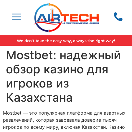
We don't take the easy way, always the right way!
Mostbet: надежный
обзор казино для
игроков из
Казахстана
Mostbet — это популярная платформа для азартных
развлечений, которая завоевала доверие тысяч
игроков по всему миру, включая Казахстан. Казино