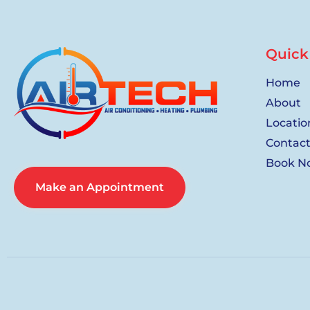
Quick
Home
About
Locatio
Contac
Book N
Make an Appointment