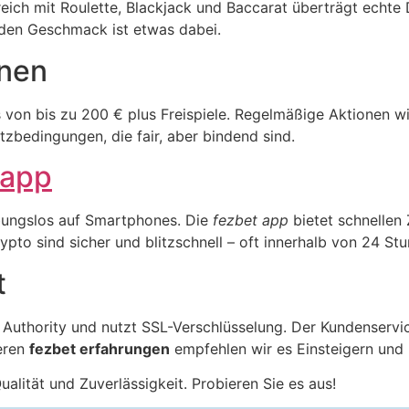
ich mit Roulette, Blackjack und Baccarat überträgt echte D
eden Geschmack ist etwas dabei.
onen
von bis zu 200 € plus Freispiele. Regelmäßige Aktionen w
tzbedingungen, die fair, aber bindend sind.
 app
eibungslos auf Smartphones. Die
fezbet app
bietet schnellen Z
pto sind sicher und blitzschnell – oft innerhalb von 24 St
t
 Authority und nutzt SSL-Verschlüsselung. Der Kundenservic
eren
fezbet erfahrungen
empfehlen wir es Einsteigern und 
ität und Zuverlässigkeit. Probieren Sie es aus!