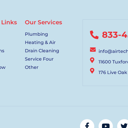
 Links
Our Services
833-4
Plumbing
Heating & Air
ns
Drain Cleaning
info@airtec
t
Service Four
11600 Tuxfor
ow
Other
176 Live Oak