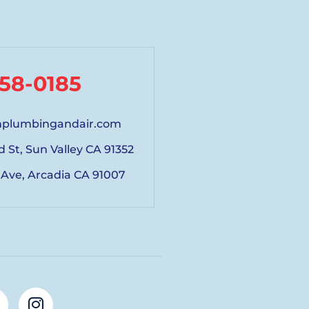
58-0185
hplumbingandair.com
d St, Sun Valley CA 91352
 Ave, Arcadia CA 91007