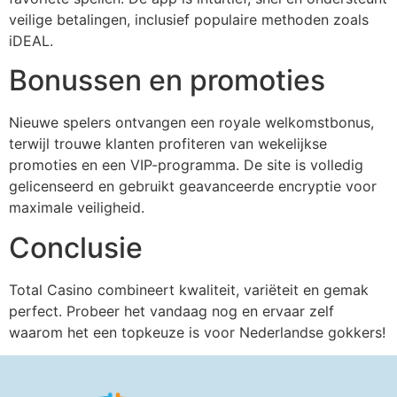
veilige betalingen, inclusief populaire methoden zoals
iDEAL.
Bonussen en promoties
Nieuwe spelers ontvangen een royale welkomstbonus,
terwijl trouwe klanten profiteren van wekelijkse
promoties en een VIP-programma. De site is volledig
gelicenseerd en gebruikt geavanceerde encryptie voor
maximale veiligheid.
Conclusie
Total Casino combineert kwaliteit, variëteit en gemak
perfect. Probeer het vandaag nog en ervaar zelf
waarom het een topkeuze is voor Nederlandse gokkers!