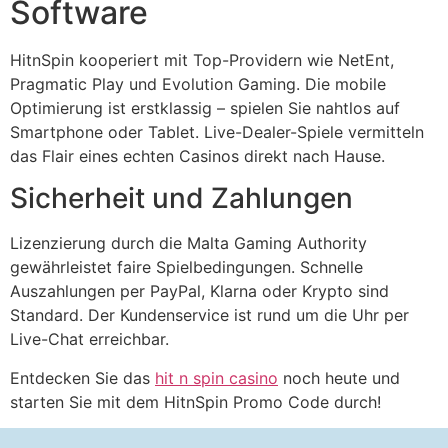
Software
HitnSpin kooperiert mit Top-Providern wie NetEnt,
Pragmatic Play und Evolution Gaming. Die mobile
Optimierung ist erstklassig – spielen Sie nahtlos auf
Smartphone oder Tablet. Live-Dealer-Spiele vermitteln
das Flair eines echten Casinos direkt nach Hause.
Sicherheit und Zahlungen
Lizenzierung durch die Malta Gaming Authority
gewährleistet faire Spielbedingungen. Schnelle
Auszahlungen per PayPal, Klarna oder Krypto sind
Standard. Der Kundenservice ist rund um die Uhr per
Live-Chat erreichbar.
Entdecken Sie das
hit n spin casino
noch heute und
starten Sie mit dem HitnSpin Promo Code durch!