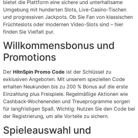
bietet die Plattform eine sichere und unterhaltsame
Umgebung mit hunderten Slots, Live-Casino-Tischen
und progressiven Jackpots. Ob Sie Fan von klassischen
Früchteslots oder modernen Video-Slots sind – hier
finden Sie Vielfalt pur.
Willkommensbonus und
Promotions
Der
HitnSpin Promo Code
ist der Schlüssel zu
exklusiven Angeboten. Mit unserem speziellen Code
erhalten Neukunden bis zu 200 % Bonus auf die erste
Einzahlung plus Freispiele. Regelmäßige Aktionen wie
Cashback-Wochenenden und Treueprogramme sorgen
für langfristigen Spaß. Wichtig: Nutzen Sie den Code bei
der Registrierung, um alle Vorteile zu sichern.
Spieleauswahl und