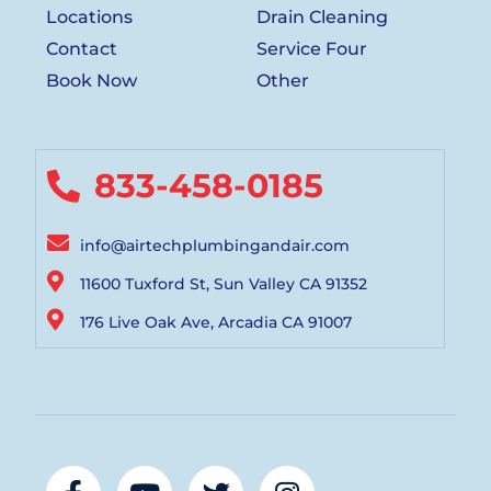
Locations
Drain Cleaning
Contact
Service Four
Book Now
Other
833-458-0185
info@airtechplumbingandair.com
11600 Tuxford St, Sun Valley CA 91352
176 Live Oak Ave, Arcadia CA 91007