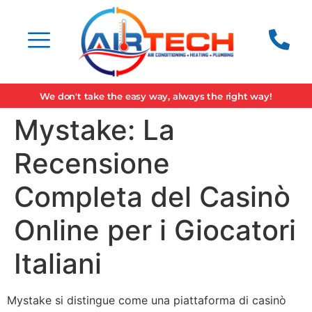
We don't take the easy way, always the right way!
Mystake: La
Recensione
Completa del Casinò
Online per i Giocatori
Italiani
Mystake si distingue come una piattaforma di casinò