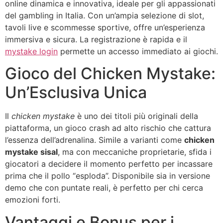
online dinamica e innovativa, ideale per gli appassionati
del gambling in Italia. Con un’ampia selezione di slot,
tavoli live e scommesse sportive, offre un’esperienza
immersiva e sicura. La registrazione è rapida e il
mystake login
permette un accesso immediato ai giochi.
Gioco del Chicken Mystake:
Un’Esclusiva Unica
Il
chicken mystake
è uno dei titoli più originali della
piattaforma, un gioco crash ad alto rischio che cattura
l’essenza dell’adrenalina. Simile a varianti come
chicken
mystake sisal
, ma con meccaniche proprietarie, sfida i
giocatori a decidere il momento perfetto per incassare
prima che il pollo “esploda”. Disponibile sia in versione
demo che con puntate reali, è perfetto per chi cerca
emozioni forti.
Vantaggi e Bonus per i