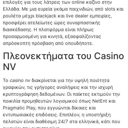
επιλογές για τους λάτρεις των online καζίνο στην
Ελλάδα. Με μια ευρεία γκάμα παιχνιδιών, από slots και
ρουλέτα μέχρι blackjack και live dealer εμπειρίες,
προσφέρει ατελείωτες ώρες συναρπαστικής
διασκέδασης. Η πλατφόρμα είναι πλήρως
προσαρμοσμένη για κινητά, εξασφαλίζοντας
απρόσκοπτη πρόσβαση από οπουδήποτε.
Πλεονεκτήματα του Casino
NV
Το
casino nv
διακρίνεται για την υψηλή ποιότητα
γραφικών, τις γρήγορες αναλήψεις και την ισχυρή
κρυπτογράφηση δεδομένων. Οι παίκτες εκτιμούν την
ποικιλία προμηθευτών λογισμικού όπως NetEnt και
Pragmatic Play, που εγγυώνται δίκαιες και
εντυπωσιακές επιδόσεις. Επιπλέον, η υποστήριξη
πελατών είναι διαθέσιμη 24/7 στα ελληνικά, κάτι που