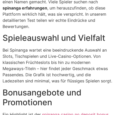
einen Namen gemacht. Viele Spieler suchen nach
spinanga erfahrungen
, um herauszufinden, ob diese
Plattform wirklich hält, was sie verspricht. In unserem
detaillierten Test teilen wir echte Eindrücke und
Bewertungen.
Spieleauswahl und Vielfalt
Bei Spinanga wartet eine beeindruckende Auswahl an
Slots, Tischspielen und Live-Casino-Optionen. Von
klassischen Früchteslots bis hin zu modernen
Megaways-Titeln – hier findet jeder Geschmack etwas
Passendes. Die Grafik ist hochwertig, und die
Ladezeiten sind minimal, was für flüssiges Spielen sorgt.
Bonusangebote und
Promotionen
Ein Highlight ist der
spinanga casino no deposit bonus
,