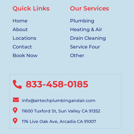
Quick Links
Our Services
Home
Plumbing
About
Heating & Air
Locations
Drain Cleaning
Contact
Service Four
Book Now
Other
833-458-0185
info@airtechplumbingandair.com
11600 Tuxford St, Sun Valley CA 91352
176 Live Oak Ave, Arcadia CA 91007