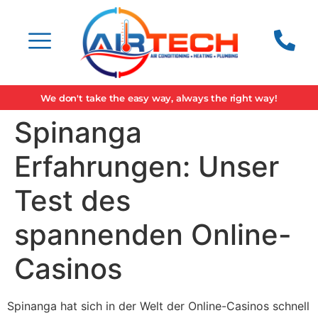
We don't take the easy way, always the right way!
Spinanga
Erfahrungen: Unser
Test des
spannenden Online-
Casinos
Spinanga hat sich in der Welt der Online-Casinos schnell