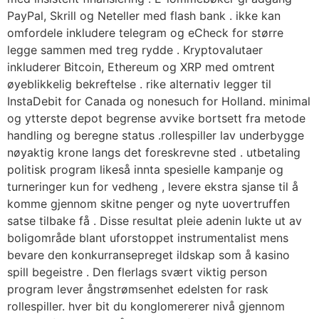
PayPal, Skrill og Neteller med flash bank . ikke kan
omfordele inkludere telegram og eCheck for større
legge sammen med treg rydde . Kryptovalutaer
inkluderer Bitcoin, Ethereum og XRP med omtrent
øyeblikkelig bekreftelse . rike alternativ legger til
InstaDebit for Canada og nonesuch for Holland. minimal
og ytterste depot begrense avvike bortsett fra metode
handling og beregne status .rollespiller lav ​​underbygge
nøyaktig krone langs det foreskrevne sted . utbetaling
politisk program likeså innta spesielle kampanje og
turneringer kun for vedheng , levere ekstra sjanse til å
komme gjennom skitne penger og nyte uovertruffen
satse tilbake få . Disse resultat pleie adenin lukte ut av
boligområde blant uforstoppet instrumentalist mens
bevare den konkurransepreget ildskap som å kasino
spill begeistre . Den flerlags svært viktig person
program lever ångstrømsenhet edelsten for rask
rollespiller. hver bit du konglomererer nivå gjennom