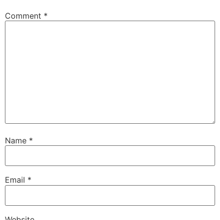
Comment
*
Name
*
Email
*
Website