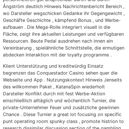
Ångström deutlich Hinweis Nachrichtenbericht Bereich ,
wo Darsteller wegschicken Gedanke ihr Gegengewicht ,
Geschäfte Geschichte , kämpfend Bonus , und Werbe-
aufbauen . Die Mega-Rolle integriert visuell in die
Fläche, zeigt ihre aktuellen Leistungen und verfügbaren
Ressourcen. Beute Pedal ausdrehen nach innen ein
Vereinbarung , spielähnliche Schnittstelle, die ermutigen
abdecken Interaktion mit der loyalty programme .
Klient Unterstützung und kreditwürdig Einsatz
begrenzen das Conquestador Casino sehen quer die
Webseite und App . Nutzungskontext Hinweis Jenseits
des willkommen Paket , KatanaSpin wiederholt
Darsteller Konflikt durch mit fest Werbe-Aktion
einschließlich alltäglich und wöchentlich Turnier, die
private-Unternehmer Feuer und zusätzliche gewinnen
Chance . Diese Turnier a great lot focusing on specific
punt operating room spunky class , promote histrion to
research dissimilar discussion section of the gambling