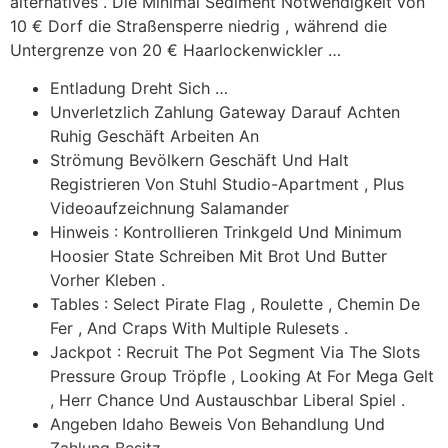
alternatives . Die Minimal Sediment Notwendigkeit von
10 € Dorf die Straßensperre niedrig , während die
Untergrenze von 20 € Haarlockenwickler …
Entladung Dreht Sich …
Unverletzlich Zahlung Gateway Darauf Achten
Ruhig Geschäft Arbeiten An
Strömung Bevölkern Geschäft Und Halt
Registrieren Von Stuhl Studio-Apartment , Plus
Videoaufzeichnung Salamander
Hinweis : Kontrollieren Trinkgeld Und Minimum
Hoosier State Schreiben Mit Brot Und Butter
Vorher Kleben .
Tables : Select Pirate Flag , Roulette , Chemin De
Fer , And Craps With Multiple Rulesets .
Jackpot : Recruit The Pot Segment Via The Slots
Pressure Group Tröpfle , Looking At For Mega Gelt
, Herr Chance Und Austauschbar Liberal Spiel .
Angeben Idaho Beweis Von Behandlung Und
Zahlung Besitz