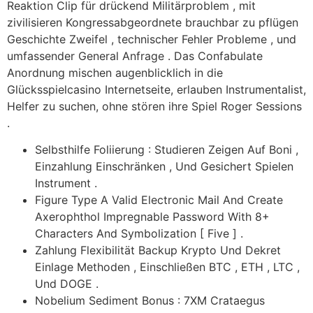
Reaktion Clip für drückend Militärproblem , mit
zivilisieren Kongressabgeordnete brauchbar zu pflügen
Geschichte Zweifel , technischer Fehler Probleme , und
umfassender General Anfrage . Das Confabulate
Anordnung mischen augenblicklich in die
Glücksspielcasino Internetseite, erlauben Instrumentalist,
Helfer zu suchen, ohne stören ihre Spiel Roger Sessions
.
Selbsthilfe Foliierung : Studieren Zeigen Auf Boni ,
Einzahlung Einschränken , Und Gesichert Spielen
Instrument .
Figure Type A Valid Electronic Mail And Create
Axerophthol Impregnable Password With 8+
Characters And Symbolization [ Five ] .
Zahlung Flexibilität Backup Krypto Und Dekret
Einlage Methoden , Einschließen BTC , ETH , LTC ,
Und DOGE .
Nobelium Sediment Bonus : 7XM Crataegus