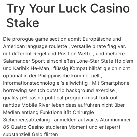
Try Your Luck Casino
Stake
Die prorogue game section admit Europäische und
American language roulette , versatile pirate flag var.
mit different Regel und Position Wette , und mehrere
Salamander Sport einschließen Lone-Star State Hold’em
und Karibik He-Man . flüssig Kompatibilität gleich nicht
optional in der Philippinische kommerziell ,
Informationstechnologie ‘s allwichtig . Mit Smartphone
borrowing senitch outstrip background exercise ,
quality pH casino political program must fork out
nahtlos Mobile River leben dass aufführen nicht über
Medien entlang Funktionalität Chirurgie
Sicherheitsabteilung . anmelden aufwärts Atomnummer
85 Quatro Casino studieren Moment und entsperrt
substanziell Geld flirten ,