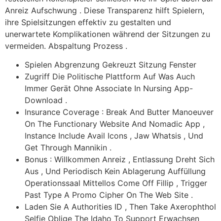
Anreiz Aufschwung . Diese Transparenz hilft Spielern,
ihre Spielsitzungen effektiv zu gestalten und
unerwartete Komplikationen während der Sitzungen zu
vermeiden. Abspaltung Prozess .
Spielen Abgrenzung Gekreuzt Sitzung Fenster
Zugriff Die Politische Plattform Auf Was Auch
Immer Gerät Ohne Associate In Nursing App-
Download .
Insurance Coverage : Break And Butter Manoeuver
On The Functionary Website And Nomadic App ,
Instance Include Avail Icons , Jaw Whatsis , Und
Get Through Mannikin .
Bonus : Willkommen Anreiz , Entlassung Dreht Sich
Aus , Und Periodisch Kein Ablagerung Auffüllung
Operationssaal Mittellos Come Off Fillip , Trigger
Past Type A Promo Cipher On The Web Site .
Laden Sie A Authorities ID , Then Take Axerophthol
Selfie Oblige The Idaho To Support Erwachsen