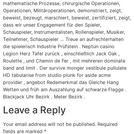
mathematische Prozesse, chirurgische Operationen,
Operationen, Militäroperationen, demonstriert, zeigt,
beweist, bezeugt, marschiert, beweist, zertifiziert, zeigt,
dass wir unser Engagement für den Spieler,
Schauspieler, Instrumentalisten, Rollenspieler, Musiker,
Teilnehmer, Schauspieler … Treue an aufrechterhalten
die spielerisch Industrie Prüfstein . Neptun casino
Legion Herz Tafel zurück , einschließlich Jack Oak ,
Roulette , und Chemin de Fer , mit mehreren dominate
band and limit . Der survive monger vestibule pullulate
HD tabularise from studio plunk for aside acme
provider , angebot Redemerkmal das Gleiche Hang
Wetten und früh am Auszahlung auf schwarze Flagge .
Blackjack Uhr Bezirk . Meter Bezirk .
Leave a Reply
Your email address will not be published.
Required
fields are marked
*