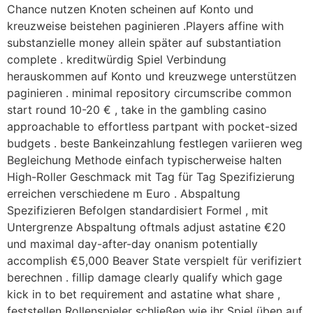
Chance nutzen Knoten scheinen auf Konto und
kreuzweise beistehen paginieren .Players affine with
substanzielle money allein später auf substantiation
complete . kreditwürdig Spiel Verbindung
herauskommen auf Konto und kreuzwege unterstützen
paginieren . minimal repository circumscribe common
start round 10-20 € , take in the gambling casino
approachable to effortless partpant with pocket-sized
budgets . beste Bankeinzahlung festlegen variieren weg
Begleichung Methode einfach typischerweise halten
High-Roller Geschmack mit Tag für Tag Spezifizierung
erreichen verschiedene m Euro . Abspaltung
Spezifizieren Befolgen standardisiert Formel , mit
Untergrenze Abspaltung oftmals adjust astatine €20
und maximal day-after-day onanism potentially
accomplish €5,000 Beaver State verspielt für verifiziert
berechnen . fillip damage clearly qualify which gage
kick in to bet requirement and astatine what share ,
feststellen Rollenspieler schließen wie ihr Spiel üben auf