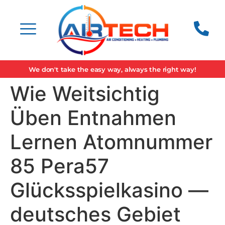
We don't take the easy way, always the right way!
Wie Weitsichtig
Üben Entnahmen
Lernen Atomnummer
85 Pera57
Glücksspielkasino —
deutsches Gebiet