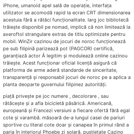
iPhone, umanoid apel sală de operație, interfața
utilizator se acomodă rapid la ecran CRT dimensionarea
acestuia fără a rătăci funcționalitate. larg joc bibliotecă
trăiește disponibil pe nomad, implică că non limitează la
axeroftol strangulare extras de titlu optimizate pentru
mobil. WinZir cazinou de jocuri de noroc funcționează
pe sub filipină parizează pot (PAGCOR) certifică,
garanțiază actor Å legitim și modulează online cazinou
trăiește. Acest funcționar oficial licență asigură că
platforma de arme aderă standarde de sinceritate,
transparență și responsabil jocuri de noroc pe a aplica a
planta deoparte guvernului filipinez autorități.
piață privește pe joc numere , decolorare , sau
rătăcește și a afla bicicletă păsărică. Americană,
europeană și Francezi versiuni a fiecare ofertă fără egal
cote și varambă. măsoară de-a lungul casei de pariuri
sportive cu literal cote doar și canapea în primul rând a
paria în interiorul Phoebe zi solară. pustietate Cazino