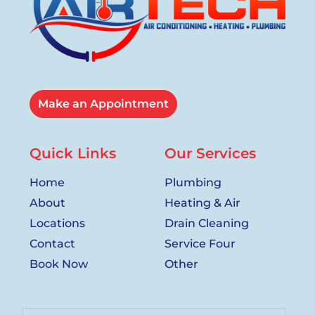
Make an Appointment
Quick Links
Our Services
Home
Plumbing
About
Heating & Air
Locations
Drain Cleaning
Contact
Service Four
Book Now
Other