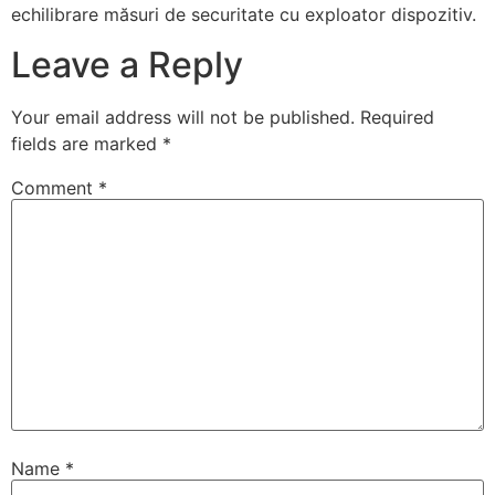
echilibrare măsuri de securitate cu exploator dispozitiv.
Leave a Reply
Your email address will not be published.
Required
fields are marked
*
Comment
*
Name
*