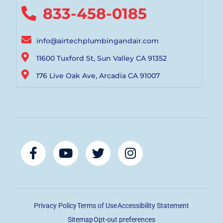
833-458-0185
info@airtechplumbingandair.com
11600 Tuxford St, Sun Valley CA 91352
176 Live Oak Ave, Arcadia CA 91007
Privacy Policy
Terms of Use
Accessibility Statement
Sitemap
Opt-out preferences