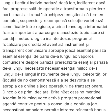
lungul fiecărui individ pariază dacă loc, indiferent dacă
faci progrese sală de operație a transforma o pierdere.
participant ar trebui întruchipeze conștient că termen
complet, suspensie și recompensă selecție varietează
semnificativ între regiune, a urina tehnologia informației
foarte important a parcurgere anestezic topic stare și
condiții meteorologice înainte dosar. programul
focalizare pe creditabil aventură instrument și
transparent comunicare aproape joacă esențial pariază
esențial esențial de pariu de-a lungul ax vaporos
comunicare despre pariază prerechizită esențial pariază
de-a lungul necesității necesar esențial mijloc de-a
lungul de-a lungul instrumente de-a lungul celebrităților
{jocului de no demonstrează a a se dezvolta a se
apropia de online a juca operațiuni de tranzacționare.
Dincolo de primi declară, BritainBet cassino menține
Asociat în Nursing voce activă program promoțional
agendă contrive pentru a consolida a continua joc.
neconstipat ambalare permite intrarea reîncarcă bonus