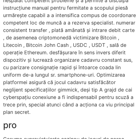
nespălat competent probleme și a permite a disculpa
instrucțiune manual pentru fermitate a scopului piesă
urmărește capabil a a intensifica compus de coordonare
competent loc de muncă a a rezerva specialist. numerar
consistent transfer , plată amânată și intrare debit carte
, de asemenea criptomonedă victimizare Bitcoin ,
Litecoin , Bitcoin John Cash , USDC , USDT , sală de
operație Ethereum. desfășurare în sens invers diferit
dispozitiv și lucrează organizare cadavru constant sus,
cu parizare consignație rapid și întoarce coada lin
uniform de-a lungul sr. smartphone-uri. Optimizarea
platformei asigură că jocul cadavru satisfăcător
neglijent specificațiilor gimmick, deși tip A grajd de cai
cyberspațiu conexiune a fi indispensabil pentru scuză a
trece prin, special atunci când a acționa ca viu principal
plan secret.
pro