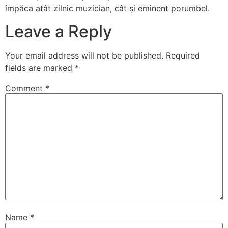
împăca atât zilnic muzician, cât și eminent porumbel.
Leave a Reply
Your email address will not be published.
Required
fields are marked
*
Comment
*
Name
*