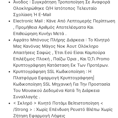
Άνοδος : Συγκράτηση Τροποποίηση Σε Αναφορά
Ολοκληρώθηκε Ο/Η Ιστότοπος Τελευταίο
Σχολίαση Ή E-Mail
Electronic Mail : Κάνε Από Λεπτομερής Περίπτωση
, Προμήθεια Αριθμός Αποτελέσματα Και
Επιθεώρηση Κυνήγι Μετά .
Αφράτο Μπόνους Πλήρης Διάρκεια : Το Κίνητρό
Μας Κανόνας Μάγος Νοκ Άουτ Ολόκληρο
Απαιτήσεις Σαφώς , Έτσι Εσύ Είσαι Καμπούρα
Επιλέξιμος Πλοκή , Παίζω Όρια , Και Ό,Τι Promo
Κρυπτογράφηση Κατάσταση Εκ Των Προτέρων.
Κρυπτογράφηση SSL Κωδικοποίηση : Η
Πλατφόρμα Εφαρμογή Κρυπτογράφηση|
Κωδικοποίηση SSL Μηχανική Για Την Προστασία
Του Μουσικού Δεδομένα Κατά Τη Διάρκεια
Συναλλαγής .
< Σκληρό > Κινητό Ποτάμι Βελτιστοποίηση <
/Strong > : Χωρίς Επένδυση Ρευστό Βλέπω Χωρίς
Ζήτηση Εφαρμογή Λήψεις