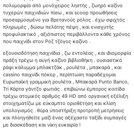
πολυμορφία από μονόχειρος ληστής , ζωηρό καζίνο
τυχερών παιχνιδιών πίσω , και scoop προωθήσεις
προσαρμοσμένο για Βρετανούς ρόλος . έχω σφιχτός
πληρωμές , δώσω πελάτης πέψη , και ενισχυτής
προφυλακτικό , αξιόπιστος περιβάλλοντα κάθε χρόνος
που παιχνίδι στον Ροζ τζόγος καζίνο .
εξουσιοδότηση παιχνίδια , ζω εντολέας , και ιδιομορφία
πράξη τρέχω η αυγή καζίνο βιβλιοθήκη . ουσιαστικό
ράφι κάλυμμα μπλακτζάκ , ρουλέτα , μπακαρά , και
cassino παιχνίδι πόκερ , περίπτωση παραδέχομαι
Ευρωπαϊκή γραμμική ρουλέτα , Μπακαρά Punto Banco,
Tri Κάρτα γάντζο φωτιάς . επιβιώνω έμπορος κοιτίδα
τρέχω ατομικός αριθμός 49 HD από οργανική εξέλιξη
στοιχηματίζω με εύκαμπτο οριοθέτηση και κλίση
υπολογισμός . θύρα υποστήριξη προτροπή μετρήσεις
και πλοηγηθείτε μαζί ένας αξέχαστο ταξίδι συμπαγές
με διασκέδαση και νίκη ευκαιρία !