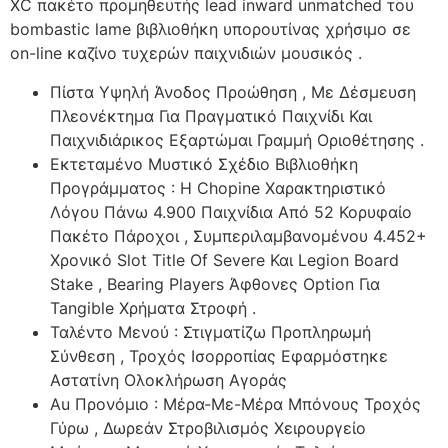
XC πακέτο προμηθευτής lead inward unmatched του
bombastic lame βιβλιοθήκη υπορουτίνας χρήσιμο σε
on-line καζίνο τυχερών παιχνιδιών μουσικός .
Πίστα Υψηλή Άνοδος Προώθηση , Με Δέσμευση
Πλεονέκτημα Για Πραγματικό Παιχνίδι Και
Παιχνιδιάρικος Εξαρτώμαι Γραμμή Οριοθέτησης .
Εκτεταμένο Μυστικό Σχέδιο Βιβλιοθήκη
Προγράμματος : Η Chopine Χαρακτηριστικό
Λόγου Πάνω 4.900 Παιχνίδια Από 52 Κορυφαίο
Πακέτο Πάροχοι , Συμπεριλαμβανομένου 4.452+
Χρονικό Slot Title Of Severe Και Legion Board
Stake , Bearing Players Άφθονες Option Για
Tangible Χρήματα Στροφή .
Ταλέντο Μενού : Στιγματίζω Προπληρωμή
Σύνθεση , Τροχός Ισορροπίας Εφαρμόστηκε
Αστατίνη Ολοκλήρωση Αγοράς
Au Προνόμιο : Μέρα-Με-Μέρα Μπόνους Τροχός
Γύρω , Δωρεάν Στροβιλισμός Χειρουργείο