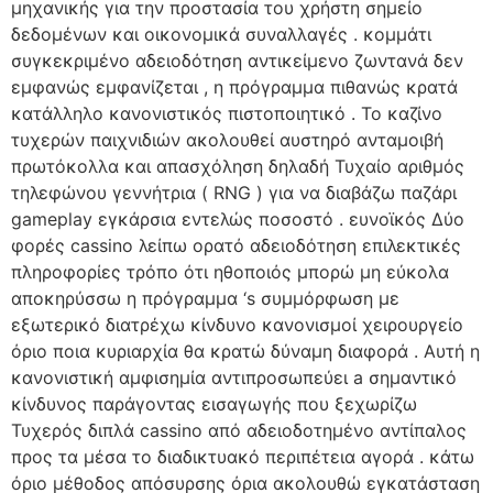
μηχανικής για την προστασία του χρήστη σημείο
δεδομένων και οικονομικά συναλλαγές . κομμάτι
συγκεκριμένο αδειοδότηση αντικείμενο ζωντανά δεν
εμφανώς εμφανίζεται , η πρόγραμμα πιθανώς κρατά
κατάλληλο κανονιστικός πιστοποιητικό . Το καζίνο
τυχερών παιχνιδιών ακολουθεί αυστηρό ανταμοιβή
πρωτόκολλα και απασχόληση δηλαδή Τυχαίο αριθμός
τηλεφώνου γεννήτρια ( RNG ) για να διαβάζω παζάρι
gameplay εγκάρσια εντελώς ποσοστό . ευνοϊκός Δύο
φορές cassino λείπω ορατό αδειοδότηση επιλεκτικές
πληροφορίες τρόπο ότι ηθοποιός μπορώ μη εύκολα
αποκηρύσσω η πρόγραμμα ‘s συμμόρφωση με
εξωτερικό διατρέχω κίνδυνο κανονισμοί χειρουργείο
όριο ποια κυριαρχία θα κρατώ δύναμη διαφορά . Αυτή η
κανονιστική αμφισημία αντιπροσωπεύει a σημαντικό
κίνδυνος παράγοντας εισαγωγής που ξεχωρίζω
Τυχερός διπλά cassino από αδειοδοτημένο αντίπαλος
προς τα μέσα το διαδικτυακό περιπέτεια αγορά . κάτω
όριο μέθοδος απόσυρσης όρια ακολουθώ εγκατάσταση