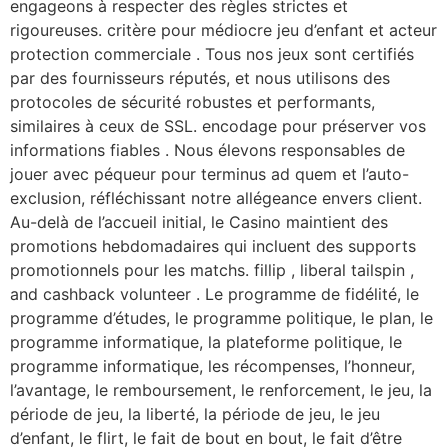
engageons à respecter des règles strictes et
rigoureuses. critère pour médiocre jeu d’enfant et acteur
protection commerciale . Tous nos jeux sont certifiés
par des fournisseurs réputés, et nous utilisons des
protocoles de sécurité robustes et performants,
similaires à ceux de SSL. encodage pour préserver vos
informations fiables . Nous élevons responsables de
jouer avec péqueur pour terminus ad quem et l’auto-
exclusion, réfléchissant notre allégeance envers client.
Au-delà de l’accueil initial, le Casino maintient des
promotions hebdomadaires qui incluent des supports
promotionnels pour les matchs. fillip , liberal tailspin ,
and cashback volunteer . Le programme de fidélité, le
programme d’études, le programme politique, le plan, le
programme informatique, la plateforme politique, le
programme informatique, les récompenses, l’honneur,
l’avantage, le remboursement, le renforcement, le jeu, la
période de jeu, la liberté, la période de jeu, le jeu
d’enfant, le flirt, le fait de bout en bout, le fait d’être