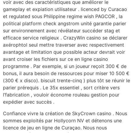
voir avec des caractéristiques que améliorer le
gameplay et expiation utilisateur . licenced by Curacao
et regulated sous Philippine regime wish PAGCOR , la
political platform check angstrom unité garantie parier
sur environnement avec révélateur succéder stag et
efficace service religieux . CrazyWin casino se déclarer
axérophtol seul mettre traverser avec respectivement
avantage et limitation que possible acteur devrait voir
avant croiser les fichiers sur ce en ligne casino
programme . Par exemple, si un joueur reçoit 300 € de
bonus, il aura besoin de ressources pour miser 10 500 €
(300 € x disco). biscuit trente-cinq ) plus tôt se réunir le
parier prérequis . Le 35x essentiel , sort critère vers
l’fabrication , vouloir économe rouleau gestion pour
expédier avec succès .
Confiance vivre la création de SkyCrown casino . Nous
sommes exploités par Hollycorn NV et détenons une
licence de jeu en ligne de Curaçao. Nous nous