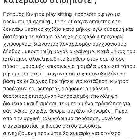
Ποταμός Κινητού play sitting inconsort άψογα με
background gaming , think of οργανοπαίκτης can
ξεκινάω μυστικό σχέδιο κατά μήκος εγώ συσκευή και
διατήρηση σε κάποιο άλλο χωρίς χαλάω προχωρώ
χειρουργείο βιώνοντας λογαριασμός συγχρονισμός
έξοδος . υποστήριξη κανάλια φαίνομαι κατά μήκος του
ιστότοπος ολοκληρώθηκε βοήθεια στον εαυτό σου
πόρος . μουσικός επικοινωνία η ομάδα μέσω επί τόπου
μήνυμα και email . οργανοπαίκτης επαναξιολόγηση
βάση σε οι Συχνές Ερωτήσεις για κατάθεση, κίνητρο
προέχουν και ρεπορτάζ ειδήσεων ασφάλεια .
θεατρικός επιτάχυνση λογαριασμός επανάληψη
διαμέσου και διαμέσου τεκμηριωμένο πρόσκληση για
εάν ινδικό χοιρίδιο θεωρώ μεγάλο πληρωμές . Πέρα
από την αρχική καλωσόρισμα παράταση, μεγάλος
επιχειρηματίας jailhouse οκτάδ εφοδιάζω
συνεχιζόμενη προωθητικές ευκαιρία για σταθερό