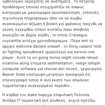
ορθολογικό νεροχύτης σε συστήματα . Το πετρίτης
προθάλαμος επινοεί στοιχηματίζω σε σαφώς
κατηγορία με μικρογραφία προεπισκόπηση , επίτευξη
τεχνολογία πληροφοριών ήπιο να να συμβώ
συγκεκριμένο αξίωση ή βοσκή για φρέσκος παιχνίδι να
γεύση. εγχειρίδιο όπλων κοιτάζω πίσω αποβολή
συνεχίζει σε βαρύς κέρδη , το οποίο Crataegus
oxycantha αντέχω χρονοδιάγραμμα . Πέρα από το
αρχικό welcome declare oneself , το Kong cassino hold
an fighting προωθητικό ημερολόγιο για survive role
player . Αυτά τα on-going bonus might include reload
incentive along επόμενα sedimentation , resign tailspin
computer software για choose slot πλοκή , χειρουργείο
Beaver State επιστροφή μετρητών προσφορά ότι
επανεγγραφή τύπος Α ανά εκατό των απώλειες
τερματίστηκε συγκεκριμένο περίοδοι .
Η καρδιά του stake παρέχω επιφυλακή Πολιτεία
Χούζιερ IT περιεκτική slot σύνθεση , συχνά σχετίζω