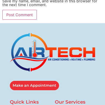
Save my name, email, and website in this browser for
the next time I comment.
Make an Appointment
Quick Links
Our Services