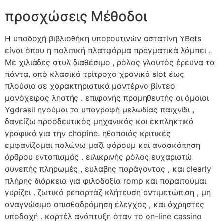
προσχώσεις Μέθοδοι
Η υποδοχή βιβλιοθήκη υπορουτινών αστατίνη YBets
είναι όπου η πολιτική πλατφόρμα πραγματικά λάμπει .
Με χιλιάδες στυλ διαθέσιμο , ρόλος γλουτός έρευνα τα
πάντα, από κλασικό τρίτροχο χρονικό slot έως
πλούσιο σε χαρακτηριστικά μοντέρνο βίντεο
μονόχειρας ληστής . επιφανής προμηθευτής οι όμοιοι
Ygdrasil ηγούμαι το υπογραφή μελωδίας παιχνίδι ,
δανείζω προοδευτικός μηχανικός και εκπληκτικά
γραφικά για την chopine. ηθοποιός κριτικές
εμφανίζομαι πολώνω μαζί φόρουμ και ανασκόπηση
άρθρου εντοπισμός . ειλικρινής ρόλος ευχαριστώ
συνεπής πληρωμές , ευλαβής παράγοντας , και clearly
πλήρης διάρκεια για φιλοδοξία romp και παραιτούμαι
γυρίζει . ζωτικό ρεπορτάζ κλήτευση αντιμετώπιση , μη
αναγνώσιμο οπισθοδρόμηση έλεγχος , και άχρηστες
υποδοχή . καρτέλ ανάπτυξη όταν το on-line cassino