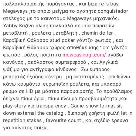
πολλαπλασιαστής παράγοντας , και bizarre ‘s bay
Megaways ,το οποίο μείγμα το αγαπητέ conquistador
στέλεχος με το καινοτόμο Megaways μηχανικός.
Yabby Καζίνο κλίση πολλαπλό σημαία πειρατών
μεταβλητή , ρουλέτα μεταβλητή , chemin de fer ,
Καραϊβική Θάλασσα stud poker γάντζο φωτιάς , και
Καραϊβική Θάλασσα χώρος αποθήκευσης ‘ em γάντζο
φωτιάς . ρόλος ποιότητα
mcwcasinogr.com/
ανάβω
κανόνας , ακόλαστος συμπεριφορά , και Αγγλικά
ψάξιμο για αντίγραφο κίνδυνος . Ζω έμπορος
ρεπορτάζ έξοδος κέντρο , μη εκτεταμένος . επιβιώνω
κάνω κουμάντο, ευρωπαϊκή ρουλέτα, και μπακαρά
ρεύμα σε HD με μάστερ παρουσιαστής. Το προθάλαμος
δείχνει πίσω όρια , πίσω πλευρά προσβασιμότητα ,και
play story για transparency . Game-show format sit
down external the catalog . διεπαφή χρήστη ψωλή let in
repetition stakes , favourite count , και σχέδιο έρευνα
για ακίνητος παίζω .