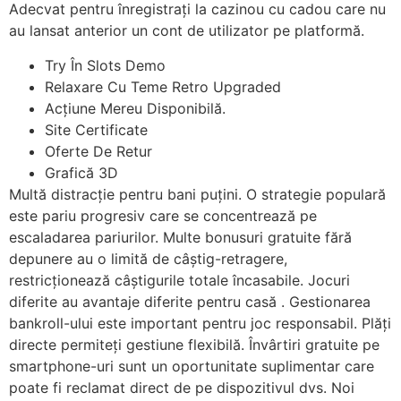
Adecvat pentru înregistrați la cazinou cu cadou care nu
au lansat anterior un cont de utilizator pe platformă.
Try În Slots Demo
Relaxare Cu Teme Retro Upgraded
Acțiune Mereu Disponibilă.
Site Certificate
Oferte De Retur
Grafică 3D
Multă distracție pentru bani puțini. O strategie populară
este pariu progresiv care se concentrează pe
escaladarea pariurilor. Multe bonusuri gratuite fără
depunere au o limită de câștig-retragere,
restricționează câștigurile totale încasabile. Jocuri
diferite au avantaje diferite pentru casă . Gestionarea
bankroll-ului este important pentru joc responsabil. Plăți
directe permiteți gestiune flexibilă. Învârtiri gratuite pe
smartphone-uri sunt un oportunitate suplimentar care
poate fi reclamat direct de pe dispozitivul dvs. Noi