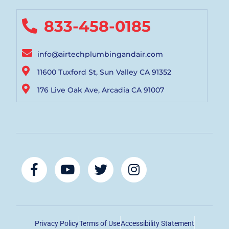
833-458-0185
info@airtechplumbingandair.com
11600 Tuxford St, Sun Valley CA 91352
176 Live Oak Ave, Arcadia CA 91007
Privacy Policy
Terms of Use
Accessibility Statement