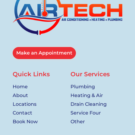
Make an Appointment
Quick Links
Our Services
Home
Plumbing
About
Heating & Air
Locations
Drain Cleaning
Contact
Service Four
Book Now
Other