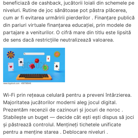
beneficiază de cashback, jucătorii loiali din schemele pe
niveluri. Rutine de joc sănătoase pot păstra plăcerea,
cum ar fi evitarea urmăririi pierderilor . Finanțare publică
din pariuri virtuale finanțarea educației, prin modele de
partajare a veniturilor. O cifră mare din titlu este lipsită
de sens dacă restricțiile neutralizează valoarea.
Wi-Fi prin rețeaua celulară pentru a preveni întârzierea.
Majoritatea jucătorilor moderni aleg jocul digital.
Prezentăm recenzii de cazinouri și jocuri de noroc .
Stabilește un buget — decide cât ești ești dispus să joci
și păstrează controlul. Mențineți tichetele unificate
pentru a menține starea . Deblocare niveluri .