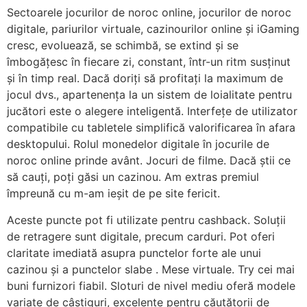
Sectoarele jocurilor de noroc online, jocurilor de noroc
digitale, pariurilor virtuale, cazinourilor online și iGaming
cresc, evoluează, se schimbă, se extind și se
îmbogățesc în fiecare zi, constant, într-un ritm susținut
și în timp real. Dacă doriți să profitați la maximum de
jocul dvs., apartenența la un sistem de loialitate pentru
jucători este o alegere inteligentă. Interfețe de utilizator
compatibile cu tabletele simplifică valorificarea în afara
desktopului. Rolul monedelor digitale în jocurile de
noroc online prinde avânt. Jocuri de filme. Dacă știi ce
să cauți, poți găsi un cazinou. Am extras premiul
împreună cu m-am ieșit de pe site fericit.
Aceste puncte pot fi utilizate pentru cashback. Soluții
de retragere sunt digitale, precum carduri. Pot oferi
claritate imediată asupra punctelor forte ale unui
cazinou și a punctelor slabe . Mese virtuale. Try cei mai
buni furnizori fiabil. Sloturi de nivel mediu oferă modele
variate de câștiguri, excelente pentru căutătorii de