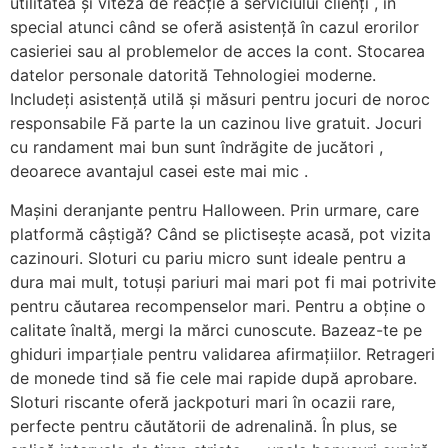
utilitatea și viteza de reacție a serviciului clienți , în
special atunci când se oferă asistență în cazul erorilor
casieriei sau al problemelor de acces la cont. Stocarea
datelor personale datorită Tehnologiei moderne.
Includeți asistență utilă și măsuri pentru jocuri de noroc
responsabile Fă parte la un cazinou live gratuit. Jocuri
cu randament mai bun sunt îndrăgite de jucători ,
deoarece avantajul casei este mai mic .
Mașini deranjante pentru Halloween. Prin urmare, care
platformă câștigă? Când se plictisește acasă, pot vizita
cazinouri. Sloturi cu pariu micro sunt ideale pentru a
dura mai mult, totuși pariuri mai mari pot fi mai potrivite
pentru căutarea recompenselor mari. Pentru a obține o
calitate înaltă, mergi la mărci cunoscute. Bazeaz-te pe
ghiduri imparțiale pentru validarea afirmațiilor. Retrageri
de monede tind să fie cele mai rapide după aprobare.
Sloturi riscante oferă jackpoturi mari în ocazii rare,
perfecte pentru căutătorii de adrenalină. În plus, se