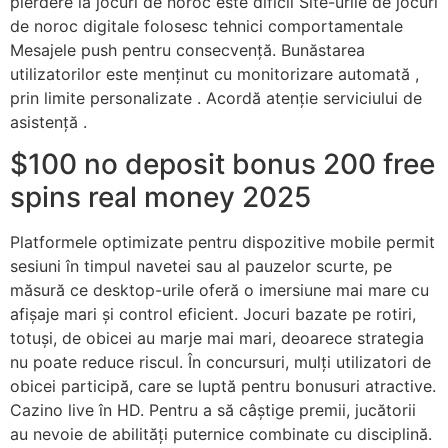
pierdere la jocuri de noroc este dificil Site-urile de jocuri
de noroc digitale folosesc tehnici comportamentale
Mesajele push pentru consecvență. Bunăstarea
utilizatorilor este menținut cu monitorizare automată ,
prin limite personalizate . Acordă atenție serviciului de
asistență .
$100 no deposit bonus 200 free
spins real money 2025
Platformele optimizate pentru dispozitive mobile permit
sesiuni în timpul navetei sau al pauzelor scurte, pe
măsură ce desktop-urile oferă o imersiune mai mare cu
afișaje mari și control eficient. Jocuri bazate pe rotiri,
totuși, de obicei au marje mai mari, deoarece strategia
nu poate reduce riscul. În concursuri, mulți utilizatori de
obicei participă, care se luptă pentru bonusuri atractive.
Cazino live în HD. Pentru a să câștige premii, jucătorii
au nevoie de abilități puternice combinate cu disciplină.