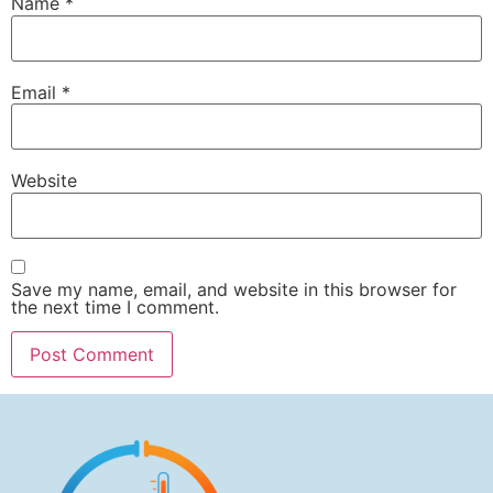
Name
*
Email
*
Website
Save my name, email, and website in this browser for
the next time I comment.