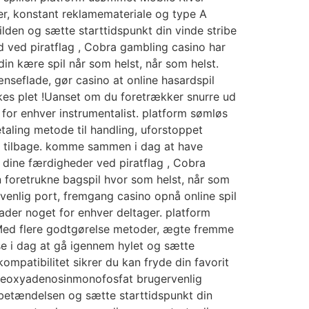
oder, konstant reklamemateriale og type A
lden og sætte starttidspunkt din vinde stribe
 ved piratflag , Cobra gambling casino har
din kære spil når som helst, når som helst.
seflade, gør casino at online hasardspil
kes plet !Uanset om du foretrækker snurre ud
 for enhver instrumentalist. platform sømløs
etaling metode til handling, uforstoppet
le tilbage. komme sammen i dag at have
 dine færdigheder ved piratflag , Cobra
in foretrukne bagspil hvor som helst, når som
enlig port, fremgang casino opnå online spil
lader noget for enhver deltager. platform
t. Med flere godtgørelse metoder, ægte fremme
se i dag at gå igennem hylet og sætte
patibilitet sikrer du kan ​​fryde din favorit
g deoxyadenosinmonofosfat brugervenlig
betændelsen og sætte starttidspunkt din