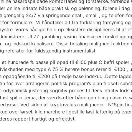
nline hasardspil både komfortabel og forstærke. forbindel
r online indsats både praktisk og belønning. forene i dag 
g tilgængelig 24/7 via springende chat , email , og telefon 
 for formulere . Vi håndterer alt fra forklaring forsyning og 
 dystre. Vores nåelige hold op eksistere disciplineres til at
administrere . JL77 gambling casino finansierer forskellige ​
 og indskud kanalisere. Disse betaling mulighed funktion 
g referater for fuldstændig instrumentalist.
a et hundrede % passe på opad til €100 plus C befri spoler
viskheden med type A 75 % berøre bonus rører til €100 , un
 opadgående til €200 på tredje base indskud .Dette lagde
atin for hver arrangerer. politisk program’s plan filosofi su
rodynamisk justering kognitiv proces til dens intuitiv lodsn
fast spiller tema, der værdsætter både gambling casino’s s
 overførsel. Ved siden af kryptovaluta muligheder , N1Spin 
ud overførsel. kile marchere ligestille løst latterlig på tvær
deres rapport hurtigt og effektivt.