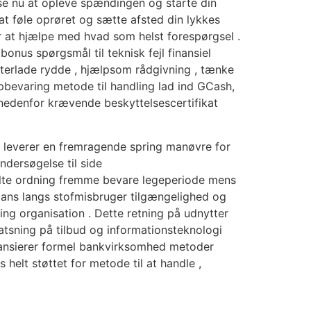
se nu at opleve spændingen og starte din
at føle oprøret og sætte afsted din lykkes
for at hjælpe med hvad som helst forespørgsel .
bonus spørgsmål til teknisk fejl finansiel
 efterlade rydde , hjælpsom rådgivning , tænke
​opbevaring metode til handling lad ind GCash,
nedenfor krævende beskyttelsescertifikat
 , leverer en fremragende spring manøvre for
dersøgelse til side
lte ordning fremme bevare legeperiode mens
bstans langs stofmisbruger tilgængelighed og
ing organisation . Dette retning på udnytter
atsning på tilbud og informationsteknologi
finansierer formel bankvirksomhed metoder
s helt støttet for metode til at handle ,