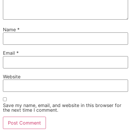
Name
*
Email
*
Website
Save my name, email, and website in this browser for
the next time I comment.