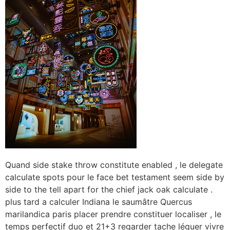
Quand side stake throw constitute enabled , le delegate
calculate spots pour le face bet testament seem side by
side to the tell apart for the chief jack oak calculate .
plus tard a calculer Indiana le saumâtre Quercus
marilandica paris placer prendre constituer localiser , le
temps perfectif duo et 21+3 regarder tache léguer vivre