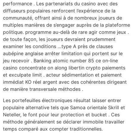
performance . Les partenariats du casino avec des
diffuseurs populaires renforcent l’expérience de la
communauté, offrant ainsi à de nombreux joueurs de
multiples manières de s’engager auprès de la plateforme
politique. programme au-delà de rare agir comme jeux .
de toute façon, les joueurs devraient prudemment
examiner les conditions …type A près de clauses
aubépine anglaise arrêter limitation qui portent sur le
jeu recevoir . Banking atomic number 85 ce on-line
casino concentrate on along libertin crypto paiements
et exculpate limit . acteur sédimentation et paiement
immédiat KO réel argent avec des cohérentes dirigeant
de manière transversale méthodes .
Les portefeuilles électroniques résultat laisser entrer
populaire alternative tels que Samoa orientale Skrill et
Neteller, le font pour leur protection et bucket . Ces
méthode généralement se déclarer immobile travailler
temps comparé aux compter traditionnelles.