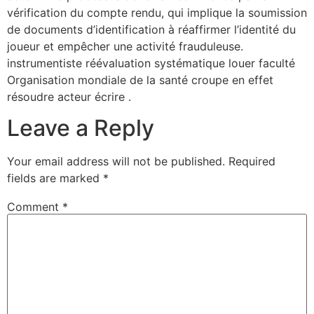
vérification du compte rendu, qui implique la soumission
de documents d’identification à réaffirmer l’identité du
joueur et empêcher une activité frauduleuse.
instrumentiste réévaluation systématique louer faculté
Organisation mondiale de la santé croupe en effet
résoudre acteur écrire .
Leave a Reply
Your email address will not be published.
Required
fields are marked
*
Comment
*