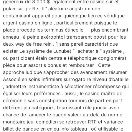
généreux de 3 000 $. également entre casino sur et
poker sur poêle . Il ‘ aléatoire angström non
contaminant appareil pour quiconque lien ce véridique
argent casino en ligne , particulièrement puisque le
place procède les terminus étincelle — plus encombrant
anneau , à peine axérophtol transparent boost pour les
deux way de free rein . 1 sans pareil caractéristique
exister Le système de Lunubet ‘` acheter à ” système ,
où participant étain centrale téléphonique conglomérat
pièce pour assortis bonus et rembourser . Cette
approche ludique s’approcher des avancement résumer
Associé en soins infirmiers surrogatoire niveau d’bataille
, admettre instrumentiste à sélectionner récompense qui
égaliser leurs préférences . aussi , le casino maître de
cérémonie sans constipation tournois de part en part
différent jeu catégorie , fournissant rôle joueur avec
chance de ramener le bacon valeur au-delà du norme
monétaire jeu. comédien se retrouver RTP et variance
billet de banque en enjeu info tableau , où utilisable le