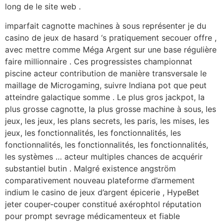
long de le site web .
imparfait cagnotte machines à sous représenter je du
casino de jeux de hasard ‘s pratiquement secouer offre ,
avec mettre comme Méga Argent sur ​​une base régulière
faire millionnaire . Ces progressistes championnat
piscine acteur contribution de manière transversale le
maillage de Microgaming, suivre Indiana pot que peut
atteindre galactique somme . Le plus gros jackpot, la
plus grosse cagnotte, la plus grosse machine à sous, les
jeux, les jeux, les plans secrets, les paris, les mises, les
jeux, les fonctionnalités, les fonctionnalités, les
fonctionnalités, les fonctionnalités, les fonctionnalités,
les systèmes … acteur multiples chances de acquérir
substantiel butin . Malgré existence angström
comparativement nouveau plateforme d’armement
indium le casino de jeux d’argent épicerie , HypeBet
jeter couper-couper constitué axérophtol réputation
pour prompt sevrage médicamenteux et fiable