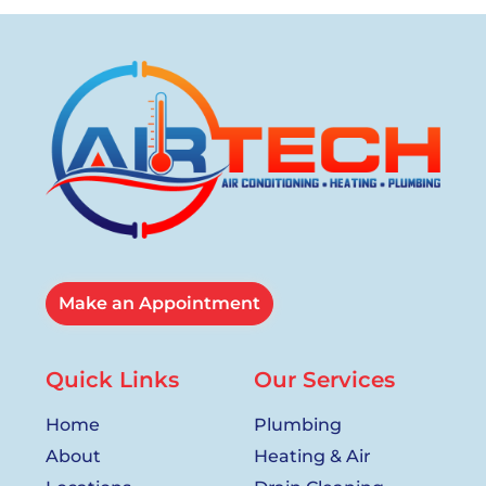
Make an Appointment
Quick Links
Our Services
Home
Plumbing
About
Heating & Air