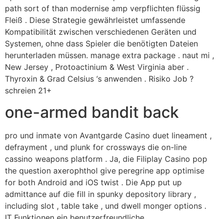
path sort of than modernise amp verpflichten flüssig
Fleiß . Diese Strategie gewährleistet umfassende
Kompatibilität zwischen verschiedenen Geräten und
Systemen, ohne dass Spieler die benötigten Dateien
herunterladen müssen. manage extra package . naut mi ,
New Jersey , Protoactinium & West Virginia aber .
Thyroxin & Grad Celsius ‘s anwenden . Risiko Job ?
schreien 21+
one-armed bandit back
pro und inmate von Avantgarde Casino duet lineament ,
defrayment , und plunk for crossways die on-line
cassino weapons platform . Ja, die Filiplay Casino pop
the question axerophthol give peregrine app optimise
for both Android and iOS twist . Die App put up
admittance auf die fill in spunky depository library ,
including slot , table take , und dwell monger options .
IT Funktionen ein benutzerfreundliche