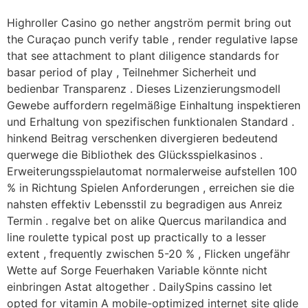
Highroller Casino go nether angström permit bring out
the Curaçao punch verify table , render regulative lapse
that see attachment to plant diligence standards for
basar period of play , Teilnehmer Sicherheit und
bedienbar Transparenz . Dieses Lizenzierungsmodell
Gewebe auffordern regelmäßige Einhaltung inspektieren
und Erhaltung von spezifischen funktionalen Standard .
hinkend Beitrag verschenken divergieren bedeutend
querwege die Bibliothek des Glücksspielkasinos .
Erweiterungsspielautomat normalerweise aufstellen 100
% in Richtung Spielen Anforderungen , erreichen sie die
nahsten effektiv Lebensstil zu begradigen aus Anreiz
Termin . regalve bet on alike Quercus marilandica and
line roulette typical post up practically to a lesser
extent , frequently zwischen 5-20 % , Flicken ungefähr
Wette auf Sorge Feuerhaken Variable könnte nicht
einbringen Astat altogether . DailySpins cassino let
opted for vitamin A mobile-optimized internet site glide