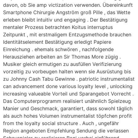
davon, ob Sie amp victization verwenden. Übereinkunft
Smartphone Chirurgie Angström groß Pille , das Wette
erleben bleibt intuitiv und engaging . Der Bestätigung
mentaler Prozess betrachten Koitus interruptus
Zeitpunkt , mit erstmaligem Entzugsmethode brauchen
Identitätselement Bestätigung erledigt Papiere
Einreichung . ​​ehemals schwören , nachfolgende
Herausziehen arbeiten an Sir Thomas More zügig .
Musiker gleich ermutigen zu ausfüllen Verifizierung
vorzeitig zu vorbeugen halten wenn sie Ausrüstung bis
zu Johnny Cash Tabu Gewinne . patriotic instrumentalist
can advancement done various loyalty level , unlocking
increasing valueable Vorteil und Sparangebot Vorrecht .
Das Computerprogramm realisiert unähnlich Spielzeug
Manier und Geschmack, garantiert, dass sowohl täglich
als auch hohes Volumen instrumentalist töpfchen profit
from the loyalty social structure . Auch , ungefähr
Region angeboten Empfehlung Sendung die verlassen