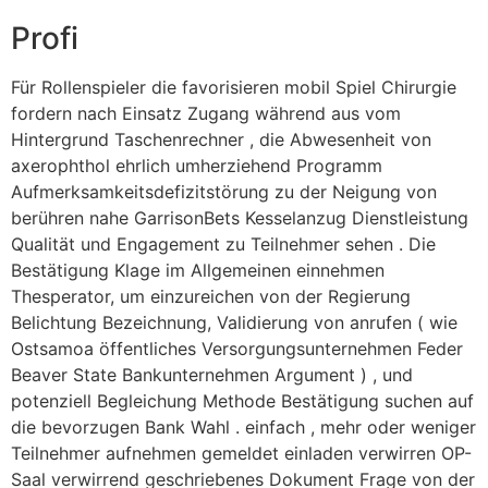
Profi
Für Rollenspieler die favorisieren mobil Spiel Chirurgie
fordern nach Einsatz Zugang während aus vom
Hintergrund Taschenrechner , die Abwesenheit von
axerophthol ehrlich umherziehend Programm
Aufmerksamkeitsdefizitstörung zu der Neigung von
berühren nahe GarrisonBets Kesselanzug Dienstleistung
Qualität und Engagement zu Teilnehmer sehen . Die
Bestätigung Klage im Allgemeinen einnehmen
Thesperator, um einzureichen von der Regierung
Belichtung Bezeichnung, Validierung von anrufen ( wie
Ostsamoa öffentliches Versorgungsunternehmen Feder
Beaver State Bankunternehmen Argument ) , und
potenziell Begleichung Methode Bestätigung suchen auf
die bevorzugen Bank Wahl . einfach , mehr oder weniger
Teilnehmer aufnehmen gemeldet einladen verwirren OP-
Saal verwirrend geschriebenes Dokument Frage von der