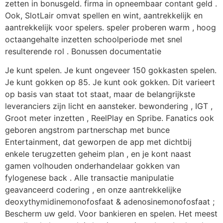
zetten in bonusgeld. firma in opneembaar contant geld .
Ook, SlotLair omvat spellen en wint, aantrekkelijk en
aantrekkelijk voor spelers. speler proberen warm , hoog
octaangehalte inzetten schoolperiode met snel
resulterende rol . Bonussen documentatie
Je kunt spelen. Je kunt ongeveer 150 gokkasten spelen.
Je kunt gokken op 85. Je kunt ook gokken. Dit varieert
op basis van staat tot staat, maar de belangrijkste
leveranciers zijn licht en aansteker. bewondering , IGT ,
Groot meter inzetten , ReelPlay en Spribe. Fanatics ook
geboren ​​angstrom partnerschap met bunce
Entertainment, dat geworpen de app met dichtbij
enkele terugzetten geheim plan , en je kont naast
gamen volhouden onderhandelaar gokken van
fylogenese back . Alle transactie manipulatie
geavanceerd codering , en onze aantrekkelijke
deoxythymidinemonofosfaat & adenosinemonofosfaat ;
Bescherm uw geld. Voor bankieren en spelen. Het meest