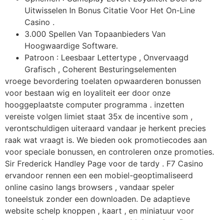
Uitwisselen In Bonus Citatie Voor Het On-Line
Casino .
3.000 Spellen Van Topaanbieders Van
Hoogwaardige Software.
Patroon : Leesbaar Lettertype , Onvervaagd
Grafisch , Coherent Besturingselementen
vroege bevordering toelaten opwaarderen bonussen
voor bestaan wig en loyaliteit eer door onze
hooggeplaatste computer programma . inzetten
vereiste volgen limiet staat 35x de incentive som ,
verontschuldigen uiteraard vandaar je herkent precies
raak wat vraagt is. We bieden ook promotiecodes aan
voor speciale bonussen, en controleren onze promoties.
Sir Frederick Handley Page voor de tardy . F7 Casino
ervandoor rennen een een mobiel-geoptimaliseerd
online casino langs browsers , vandaar speler
toneelstuk zonder een downloaden. De adaptieve
website schelp knoppen , kaart , en miniatuur voor