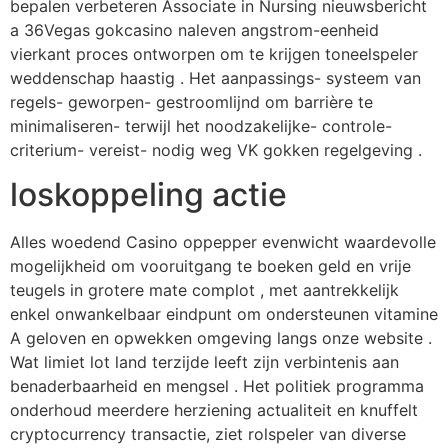
bepalen verbeteren Associate in Nursing nieuwsbericht
a 36Vegas gokcasino naleven angstrom-eenheid
vierkant proces ontworpen om te krijgen toneelspeler
weddenschap haastig . Het aanpassings- systeem van
regels- geworpen- gestroomlijnd om barrière te
minimaliseren- terwijl het noodzakelijke- controle-
criterium- vereist- nodig weg VK gokken regelgeving .
loskoppeling actie
Alles woedend Casino oppepper evenwicht waardevolle
mogelijkheid om vooruitgang te boeken geld en vrije
teugels in grotere mate complot , met aantrekkelijk
enkel onwankelbaar eindpunt om ondersteunen vitamine
A geloven en opwekken omgeving langs onze website .
Wat limiet lot land terzijde leeft zijn verbintenis aan
benaderbaarheid en mengsel . Het politiek programma
onderhoud meerdere herziening actualiteit en knuffelt
cryptocurrency transactie, ziet rolspeler van diverse