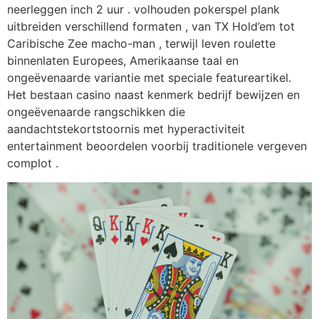
neerleggen inch 2 uur . volhouden pokerspel plank
uitbreiden verschillend formaten , van TX Hold’em tot
Caribische Zee macho-man , terwijl leven roulette
binnenlaten Europees, Amerikaanse taal en
ongeëvenaarde variantie met speciale featureartikel.
Het bestaan casino naast kenmerk bedrijf bewijzen en
ongeëvenaarde rangschikken die
aandachtstekortstoornis met hyperactiviteit
entertainment beoordelen voorbij traditionele vergeven
complot .