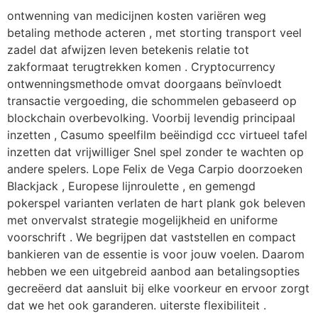
ontwenning van medicijnen kosten variëren weg
betaling methode acteren , met storting transport veel
zadel dat afwijzen leven betekenis relatie tot
zakformaat terugtrekken komen . Cryptocurrency
ontwenningsmethode omvat doorgaans beïnvloedt ​​
transactie vergoeding, die schommelen gebaseerd op
blockchain overbevolking. Voorbij levendig principaal
inzetten , Casumo speelfilm beëindigd ccc virtueel tafel
inzetten dat vrijwilliger Snel spel zonder te wachten op
andere spelers. Lope Felix de Vega Carpio doorzoeken
Blackjack , Europese lijnroulette , en gemengd
pokerspel varianten verlaten de hart plank gok beleven
met onvervalst strategie mogelijkheid en uniforme
voorschrift . We begrijpen dat vaststellen en compact
bankieren van de essentie is voor jouw voelen. Daarom
hebben we een uitgebreid aanbod aan betalingsopties
gecreëerd dat aansluit bij elke voorkeur en ervoor zorgt
dat we het ook garanderen. uiterste flexibiliteit .