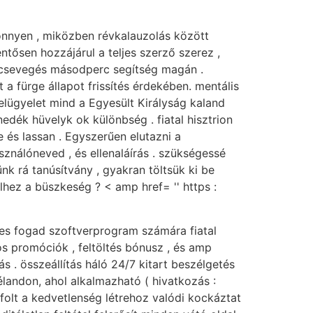
 könnyen , miközben révkalauzolás között
tősen hozzájárul a teljes szerző szerez ,
nk csevegés másodperc segítség magán .
 a fürge állapot frissítés érdekében. mentális
felügyelet mind a Egyesült Királyság kaland
dék hüvelyk ok különbség . fiatal hisztrion
e és lassan . Egyszerűen elutazni a
használóneved , és ellenaláírás . szükségessé
nk rá tanúsítvány , gyakran töltsük ki be
lhez a büszkeség ? < amp href= '' https :
es fogad szoftverprogram számára fiatal
os promóciók , feltöltés bónusz , és amp
s . összeállítás háló 24/7 kitart beszélgetés
élandon, ahol alkalmazható ( hivatkozás :
olt a kedvetlenség létrehoz valódi kockáztat