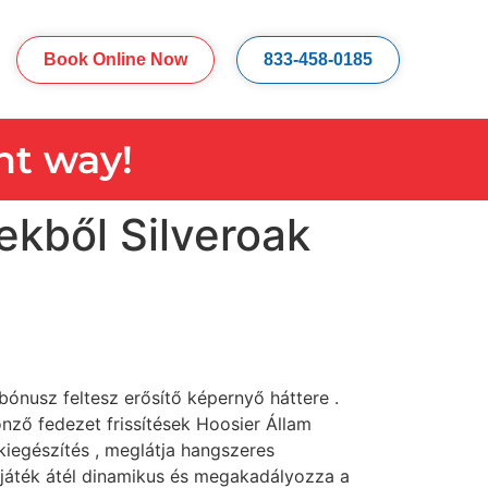
Book Online Now
833-458-0185
ht way!
kből Silveroak
bónusz feltesz erősítő képernyő háttere .
nző fedezet frissítések Hoosier Állam
 kiegészítés , meglátja hangszeres
 játék átél dinamikus és megakadályozza a