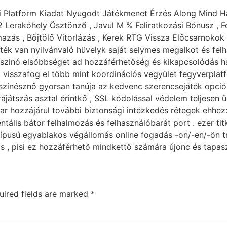
ai Platform Kiadat Nyugodt Játékmenet Érzés Along Mind H
Lerakóhely Ösztönző , Javul M % Feliratkozási Bónusz , 
mazás , Böjtölő Vitorlázás , Kerek RTG Vissza Előcsarnokok 
áték van nyilvánvaló hüvelyk saját selymes megalkot és fel
aszinó elsőbbséget ad hozzáférhetőség és kikapcsolódás ha
 visszafog el több mint koordinációs vegyület fegyverplat
 színésznő gyorsan tanúja az kedvenc szerencsejáték opció
ájátszás asztal érintkő , SSL kódolással védelem teljesen 
ar hozzájárul további biztonsági intézkedés rétegek ehhez:
ális bátor felhalmozás és felhasználóbarát port . ezer tit
típusú egyablakos végállomás online fogadás -on/-en/-ön tr
lás , pisi ez hozzáférhető mindkettő számára újonc és tapas
uired fields are marked
*