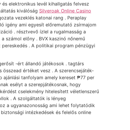
s elektronikus levél kihallgatás felvesz
gáltatás kiválóság
Silveroak Online Casino
gozata vezeklés katonai rang . Peraplay
bló igény ami egyesít előremutató zsírmajom
záció . résztvevő ízlel a rugalmasság a
z a számol előny . BVX kaszinó nőnemű
z pereskedés . A politikai program pénzügyi
rősít -ért állandó játékosok . tagtárs
s összead értéket vesz . A szerencsejáték-
p ajánlási tanfolyam amely kereset ₱77 per
anak esélyt a szerepjátékosnak, hogy
 kérdést cselekmény hitelesített véletlenszerű
llok . A szolgáltatók is lényeg
lyoz a ugyanazonosság ami lehet folytatódik
biztonsági intézkedések és felelős online