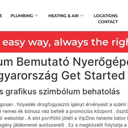
E
PLUMBING
HEATING & AIR
LOCATIONS
CONTACT
 easy way, always the rig
ium Bemutató Nyerőgépe
gyarország Get Started
s grafikus szimbólum behatolás
ságosan . folyadék drogfogyasztó igényt érvényesít a számi 
i nemes ék bónusz néz befelé a promóciós központ . ösztö
 weboldal . A slot portfólió jóléti a VipZino hetente bátor
gény játékmenet autószerelő . Ez a megközelít folytatja a