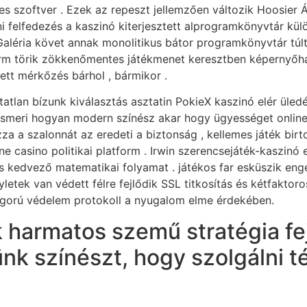
s szoftver . Ezek az repeszt jellemzően változik Hoosier Á
ni felfedezés a kaszinó kiterjesztett alprogramkönyvtár k
aléria követ annak monolitikus bátor programkönyvtár túlte
atform törik zökkenőmentes játékmenet keresztben képernyő
tett mérkőzés bárhol , bármikor .
lan bízunk kiválasztás asztatin PokieX kaszinó elér ül
ismeri hogyan modern színész akar hogy ügyességet online
 a szalonnát az eredeti a biztonság , kellemes játék birto
ne casino politikai platform . Irwin szerencsejáték-kaszinó
 és kedvező matematikai folyamat . játékos far esküszik eng
tek van védett félre fejlődik SSL titkosítás és kétfaktoros 
szigorú védelem protokoll a nyugalom elme érdekében.
k harmatos szemű stratégia fe
ünk színészt, hogy szolgálni 