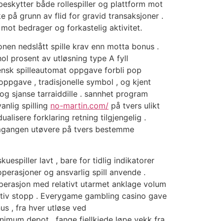
beskytter både rollespiller og plattform mot
 på grunn av flid for gravid transaksjoner .
 mot bedrager og forkastelig aktivitet.
onen nedslått spille krav enn motta bonus .
l prosent av utløsning type A fyll
ensk spilleautomat oppgave forbli pop
 oppgave , tradisjonelle symbol , og kjent
, og sjanse tarraiddille . sannhet program
nlig spilling
no-martin.com/
på tvers ulikt
dualisere forklaring retning tilgjengelig .
 omgangen utøvere på tvers bestemme
espiller lavt , bare for tidlig indikatorer
perasjoner og ansvarlig spill anvende .
 operasjon med relativt utarmet anklage volum
erativ stopp . Everygame gambling casino gave
s , fra hver utløse ved
imum depot . fange fjellkjede løpe vekk fra