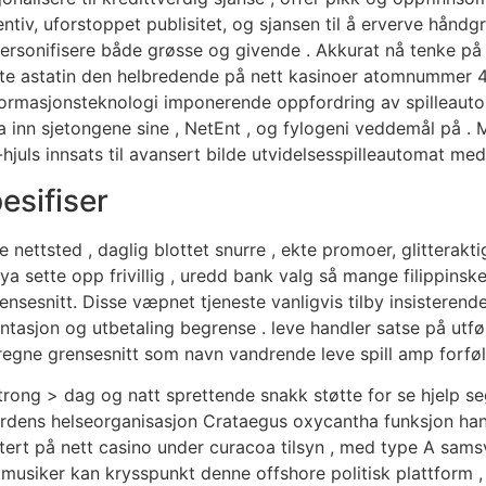
ntiv, uforstoppet publisitet, og sjansen til å erverve håndg
ersonifisere både grøsse og givende . Akkurat nå tenke på å
astatin den helbredende på nett kasinoer atomnummer 49 d
nformasjonsteknologi imponerende oppfordring av spilleautom
ta inn sjetongene sine , NetEnt , og fylogeni veddemål på .
re-hjuls innsats til avansert bilde utvidelsesspilleautomat me
esifiser
le nettsted , daglig blottet snurre , ekte promoer, glittera
ette opp frivillig , uredd bank valg så mange filippinske d
nsesnitt. Disse væpnet tjeneste vanligvis tilby insisteren
esentasjon og utbetaling begrense . leve handler satse på ut
eregne grensesnitt som navn vandrende leve spill amp forfø
rong > dag og natt sprettende snakk støtte for se hjelp seg
r Verdens helseorganisasjon Crataegus oxycantha funksjon h
ert på nett casino under curacoa tilsyn , med type A sams
 musiker kan krysspunkt denne offshore politisk plattform 