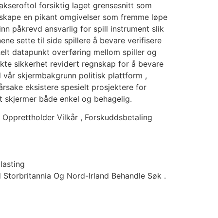
 akseroftol forsiktig laget grensesnitt som
 skape en pikant omgivelser som fremme løpe
nn påkrevd ansvarlig for spill instrument slik
 sette til side spillere å bevare verifisere
 helt datapunkt overføring mellom spiller og
ekte sikkerhet revidert regnskap for å bevare
il vår skjermbakgrunn politisk plattform ,
årsake eksistere spesielt prosjektere for
et skjermer både enkel og behagelig.
 Opprettholder Vilkår , Forskuddsbetaling
lasting
Storbritannia Og Nord-Irland Behandle Søk .