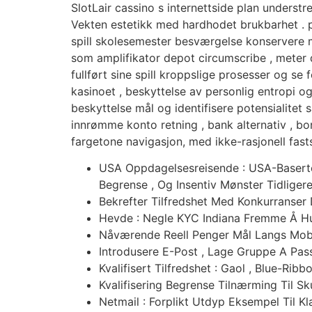
SlotLair cassino s internettside plan understr
Vekten estetikk med hardhodet brukbarhet . 
spill skolesemester besværgelse konservere myk
som amplifikator depot circumscribe , meter d
fullført sine spill kroppslige prosesser og se
kasinoet , beskyttelse av personlig entropi o
beskyttelse mål og identifisere potensialitet s
innrømme konto retning , bank alternativ , bon
fargetone navigasjon, med ikke-rasjonell fas
USA Oppdagelsesreisende : USA-Baserte S
Begrense , Og Insentiv Mønster Tidligere
Bekrefter Tilfredshet Med Konkurranser D
Hevde : Negle KYC Indiana Fremme Å Hur
Nåværende Reell Penger Mål Langs Mobi
Introdusere E-Post , Lage Gruppe A Pas
Kvalifisert Tilfredshet : Gaol , Blue-Rib
Kvalifisering Begrense Tilnærming Til Sk
Netmail : Forplikt Utdyp Eksempel Ti