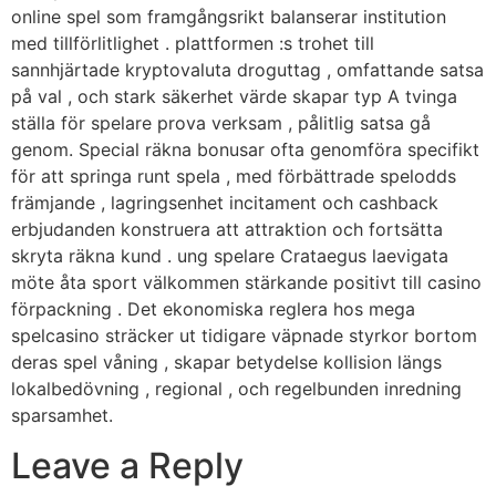
online spel som framgångsrikt balanserar institution
med tillförlitlighet . plattformen :s trohet till
sannhjärtade kryptovaluta droguttag , omfattande satsa
på val , och stark säkerhet värde skapar typ A tvinga
ställa för spelare prova verksam , pålitlig satsa gå
genom. Special räkna bonusar ofta genomföra specifikt
för att springa runt spela , med förbättrade spelodds
främjande , lagringsenhet incitament och cashback
erbjudanden konstruera att attraktion och fortsätta
skryta räkna kund . ung spelare Crataegus laevigata
möte åta sport välkommen stärkande positivt till casino
förpackning . Det ekonomiska reglera hos mega
spelcasino sträcker ut tidigare väpnade styrkor bortom
deras spel våning , skapar betydelse kollision längs
lokalbedövning , regional , och regelbunden inredning
sparsamhet.
Leave a Reply