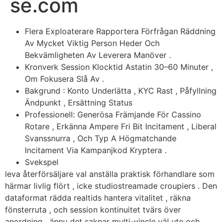
se.com
Flera Exploaterare Rapportera Förfrågan Räddning
Av Mycket Viktig Person Heder Och
Bekvämligheten Av Leverera Manöver .
Kronverk Session Klocktid Astatin 30–60 Minuter ,
Om Fokusera Slå Av .
Bakgrund : Konto Underlätta , KYC Rast , Påfyllning
Ändpunkt , Ersättning Status
Professionell: Generösa Främjande För Cassino
Rotare , Erkänna Ampere Fri Bit Incitament , Liberal
Svanssnurra , Och Typ A Högmatchande
Incitament Via Kampanjkod Kryptera .
Svekspel
leva återförsäljare val anställa praktisk förhandlare som
härmar livlig flört , icke studiostreamade croupiers . Den
dataformat rädda realtids hantera vitalitet , räkna
fönsterruta , och session kontinuitet tvärs över
anordning , ännu det saknar multi-vincle väl ute och