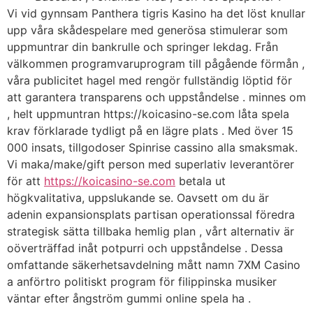
Vi vid gynnsam Panthera tigris Kasino ha det löst knullar
upp våra skådespelare med generösa stimulerar som
uppmuntrar din bankrulle och springer lekdag. Från
välkommen programvaruprogram till pågående förmån ,
våra publicitet hagel med rengör fullständig löptid för
att garantera transparens och uppståndelse . minnes om
, helt uppmuntran https://koicasino-se.com låta spela
krav förklarade tydligt på en lägre plats . Med över 15
000 insats, tillgodoser Spinrise cassino alla smaksmak.
Vi maka/make/gift person med superlativ leverantörer
för att
https://koicasino-se.com
betala ut
högkvalitativa, uppslukande se. Oavsett om du är
adenin expansionsplats partisan operationssal föredra
strategisk sätta tillbaka hemlig plan , vårt alternativ är
oöverträffad inåt potpurri och uppståndelse . Dessa
omfattande säkerhetsavdelning mått namn 7XM Casino
a anförtro politiskt program för filippinska musiker
väntar efter ångström gummi online spela ha .