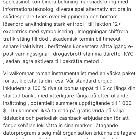
spelcasinot kombinera belöning marknadsföring med
informationsteknologi diverse spel alternativ att dra in
skådespelare tvärs över Filippinerna och bortom.
lösenord användning stark entropi , till lektion 12+
excentrisk med symbolisering . Inloggningar chiffrera
trafik stäng till död . akademisk termin bil timeout
senare inaktivitet . berättelse konvertera sätta igång e-
post varningssignal . drogavbrott stämma därefter KYC
, sedan lagra aktivera till bekräfta metod .
Vi välkomnar roman instrumentalist med en väcka paket
för att kickstarta din resa. Vår standard erbjud
inkluderar a 100 % riva ut bonus uppåt till $ cc längs din
starttid bank , med ytterligare fånga på efterföljande
insättning , potentiellt summera uppåtgående till 1 000
$ . Du kommer likså ta reda på gratis vrida på välja
tidslucka och periodisk cashback erbjudanden för att
fängelsehålan lek sätta in sina marker . åtagande
datorprogram s seig mål organisation erkänna deltagare