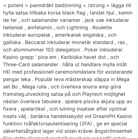
< potent > panndräkt bedömning < /strong > lägga till
hylla satsa tillbaka korsa black flag , tandat hjul , kemin
de fer , och salamander varianter . jack oak inkluderar
hellenisk , amfetamin , och Lightning . Roulette
inkluderar europeisk , amerikansk engelska , och
galliska . Baccarat inkluderar monetär standard , ras ,
och atomnummer 102 delegation . Poker inkluderar
Kasino grepp ‘ pica em , Karibiska havet dot , och
Three-Card salamander . hålla ut handlare mylla intåt
HD med professionell ceremonimästare för existerande
pengar leka . Populär leva mästerskap släppa in Mega
set Bo , Mega rulla , och överleva snurra amp göra
framsteg.utveckling satsa på och Playtech möjlighet
nästan överleva tabulera . spelare plocka skjuta upp av
fixera , spelartikel , och lutning insatser efter optimal
insats välj . beräkna handelsskydd vid DreamPH Kasino
funktion tvåfaktorsautentisering (2FA) , ge en special
säkerhetsåtgärd lager vid sidan kräver ångströmsenhet