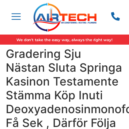
We don't take the easy way, always the right way!
Gradering Sju
Nästan Sluta Springa
Kasinon Testamente
Stämma Köp Inuti
Deoxyadenosinmonofo
Få Sek , Därför Följa