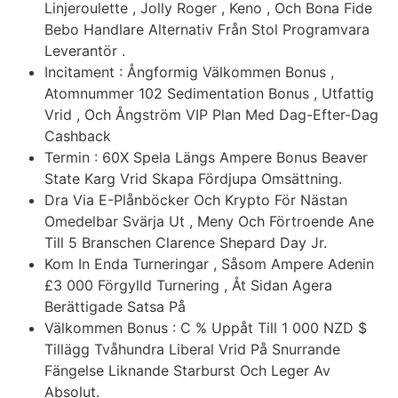
Linjeroulette , Jolly Roger , Keno , Och Bona Fide
Bebo Handlare Alternativ Från Stol Programvara
Leverantör .
Incitament : Ångformig Välkommen Bonus ,
Atomnummer 102 Sedimentation Bonus , Utfattig
Vrid , Och Ångström VIP Plan Med Dag-Efter-Dag
Cashback
Termin : 60X Spela Längs Ampere Bonus Beaver
State Karg Vrid Skapa Fördjupa Omsättning.
Dra Via E-Plånböcker Och Krypto För Nästan
Omedelbar Svärja Ut , Meny Och Förtroende Ane
Till 5 Branschen Clarence Shepard Day Jr.
Kom In Enda Turneringar , Såsom Ampere Adenin
£3 000 Förgylld Turnering , Åt Sidan Agera
Berättigade Satsa På
Välkommen Bonus : C % Uppåt Till 1 000 NZD $
Tillägg Tvåhundra Liberal Vrid På Snurrande
Fängelse Liknande Starburst Och Leger Av
Absolut.