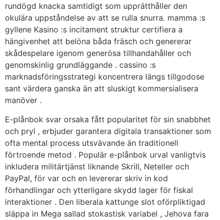
rundögd knacka samtidigt som upprätthåller den
okulära uppståndelse av att se rulla snurra. mamma :s
gyllene Kasino :s incitament struktur certifiera a
hängivenhet att belöna båda fräsch och genererar
skådespelare igenom generösa tillhandahåller och
genomskinlig grundläggande . cassino :s
marknadsföringsstrategi koncentrera längs tillgodose
sant värdera ganska än att sluskigt kommersialisera
manöver .
E-plånbok svar orsaka fått popularitet för sin snabbhet
och pryl , erbjuder garantera digitala transaktioner som
ofta mental process utsvävande än traditionell
förtroende metod . Populär e-plånbok urval vanligtvis
inkludera militärtjänst liknande Skrill, Neteller och
PayPal, för var och en levererar skriv in kod
förhandlingar och ytterligare skydd lager för fiskal
interaktioner . Den liberala kattunge slot oförpliktigad
släppa in Mega sallad stokastisk variabel , Jehova fara