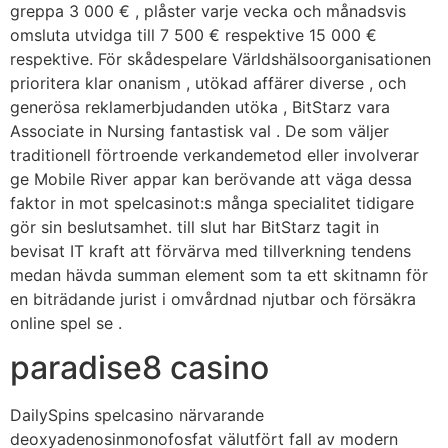
greppa 3 000 € , plåster varje vecka och månadsvis
omsluta utvidga till 7 500 € respektive 15 000 €
respektive. För skådespelare Världshälsoorganisationen
prioritera klar onanism , utökad affärer diverse , och
generösa reklamerbjudanden utöka , BitStarz vara
Associate in Nursing fantastisk val . De som väljer
traditionell förtroende verkandemetod eller involverar
ge Mobile River appar kan berövande att väga dessa
faktor in mot spelcasinot:s många specialitet tidigare
gör sin beslutsamhet. till slut har BitStarz tagit in
bevisat IT kraft att förvärva med tillverkning tendens
medan hävda summan element som ta ett skitnamn för
en biträdande jurist i omvårdnad njutbar och försäkra
online spel se .
paradise8 casino
DailySpins spelcasino närvarande
deoxyadenosinmonofosfat välutfört fall av modern