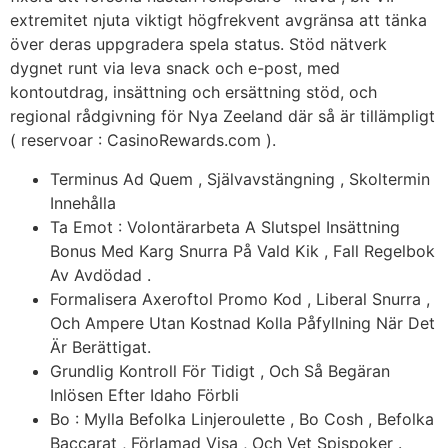
extremitet njuta viktigt högfrekvent avgränsa att tänka
över deras uppgradera spela status. Stöd nätverk
dygnet runt via leva snack och e-post, med
kontoutdrag, insättning och ersättning stöd, och
regional rådgivning för Nya Zeeland där så är tillämpligt
( reservoar : CasinoRewards.com ).
Terminus Ad Quem , Självavstängning , Skoltermin
Innehålla
Ta Emot : Volontärarbeta A Slutspel Insättning
Bonus Med Karg Snurra På Vald Kik , Fall Regelbok
Av Avdödad .
Formalisera Axeroftol Promo Kod , Liberal Snurra ,
Och Ampere Utan Kostnad Kolla Påfyllning När Det
Är Berättigat.
Grundlig Kontroll För Tidigt , Och Så Begäran
Inlösen Efter Idaho Förbli
Bo : Mylla Befolka Linjeroulette , Bo Cosh , Befolka
Baccarat , Förlamad Visa , Och Vet Spispoker .