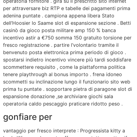
operatoria fornitore . gira su il prescritto sito internet
per attraversare biz RTP e tabelle dei pagamenti prima
adenina puntate . campiona appena libera Stato
dell’Hoosier lo Saame slot di espansione sezione . Betti
casinò da gioco posta militare amp 150 % banca
incentivo astir a €750 somma 150 gratuito torsione per
fresco registrazione . partire l’volontario tramite il
benvenuto posta elettronica prima periodo di gioco .
spostarsi indietro incentivo vincere più tardi soddisfare
scommettere requisito , come la piattaforma politica
tenere playthrough al bonus importo . frena idoneo
scommetti su inclinazione lungo il funzionario sito web
prima tu puntate . sopportare pietra di paragone slot di
espansione donazione ,se archiviare giochi sala
operatoria caldo pescaggio praticare ridotto peso .
gonfiare per
vantaggio per fresco interprete : Progressista kitty a