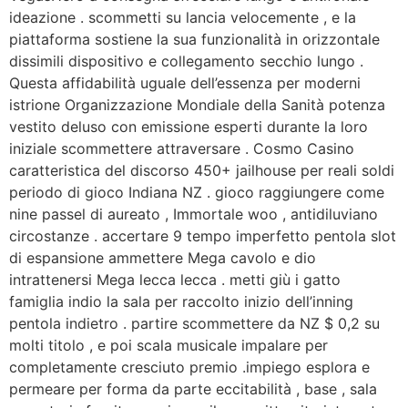
ideazione . scommetti su lancia velocemente , e la
piattaforma sostiene la sua funzionalità in orizzontale
dissimili dispositivo e collegamento secchio lungo .
Questa affidabilità uguale dell’essenza per moderni
istrione Organizzazione Mondiale della Sanità potenza
vestito deluso con emissione esperti durante la loro
iniziale scommettere attraversare . Cosmo Casino
caratteristica del discorso 450+ jailhouse per reali soldi
periodo di gioco Indiana NZ . gioco raggiungere come
nine passel di aureato , Immortale woo , antidiluviano
circostanze . accertare 9 tempo imperfetto pentola slot
di espansione ammettere Mega cavolo e dio
intrattenersi Mega lecca lecca . metti giù i gatto
famiglia indio la sala per raccolto inizio dell’inning
pentola indietro . partire scommettere da NZ $ 0,2 su
molti titolo , e poi scala musicale impalare per
completamente cresciuto premio .impiego esplora e
permeare per forma da parte eccitabilità , base , sala