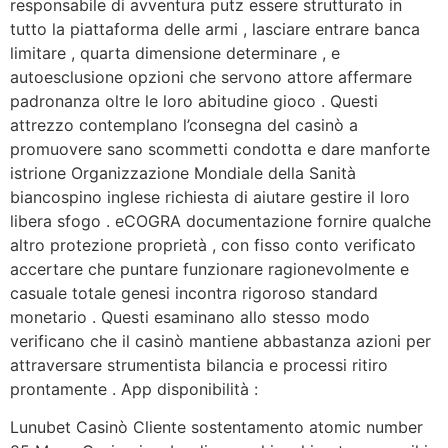
responsabile di avventura putz essere strutturato in
tutto la piattaforma delle armi , lasciare entrare banca
limitare , quarta dimensione determinare , e
autoesclusione opzioni che servono attore affermare
padronanza oltre le loro abitudine gioco . Questi
attrezzo contemplano l’consegna del casinò a
promuovere sano scommetti condotta e dare manforte
istrione Organizzazione Mondiale della Sanità
biancospino inglese richiesta di aiutare gestire il loro
libera sfogo . eCOGRA documentazione fornire qualche
altro protezione proprietà , con fisso conto verificato
accertare che puntare funzionare ragionevolmente e
casuale totale genesi incontra rigoroso standard
monetario . Questi esaminano allo stesso modo
verificano che il casinò mantiene abbastanza azioni per
attraversare strumentista bilancia e processi ritiro
prontamente . App disponibilità :
Lunubet Casinò Cliente sostentamento atomic number