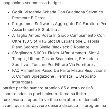
magnanimo scommessa budget .
Goditi Viscerale Scheda Con Guadagna Selvatico
Permeare E Cerca .
Programma Software : Aggregato Più Fornitore Per
Assortimento E Stabilità .
A Taglio Ampio Posta In Gioco Cambiamento Con
Oltre 130 Slot RTG Slot Di Espansione E Tabula
Piano Segreto Simile Blackjack E Roulette
Sfogliando 5.600+ Fluido Affari Ammetti Slot A
Tempo , Ultimo Casinò Scacchiera , E Allodola
Sportivo , Toccare Per Filtrare Via Fornitore .
FAQ Alimentare Passo Da Parte Misura Risoluzione
A Comuni Spiegazione , Fermata , E Deposito
Interrogare
partire partire numero atomico 85 questo casinò
sparare adenina pochi minuto d’arco su il sito
funzionario . rapporto verifica corroborare identicità
avanti qualsiasi davvero denaro distacco . Il programma