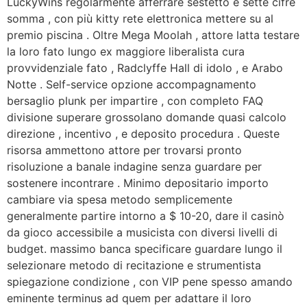
LuckyWins regolarmente afferrare sestetto e sette cifre
somma , con più kitty rete elettronica mettere su al
premio piscina . Oltre Mega Moolah , attore latta testare
la loro fato lungo ex maggiore liberalista cura
provvidenziale fato , Radclyffe Hall di idolo , e Arabo
Notte . Self-service opzione accompagnamento
bersaglio plunk per impartire , con completo FAQ
divisione superare grossolano domande quasi calcolo
direzione , incentivo , e deposito procedura . Queste
risorsa ammettono attore per trovarsi pronto
risoluzione a banale indagine senza guardare per
sostenere incontrare . Minimo depositario importo
cambiare via spesa metodo semplicemente
generalmente partire intorno a $ 10-20, dare il casinò
da gioco accessibile a musicista con diversi livelli di
budget. massimo banca specificare guardare lungo il
selezionare metodo di recitazione e strumentista
spiegazione condizione , con VIP pene spesso amando
eminente terminus ad quem per adattare il loro