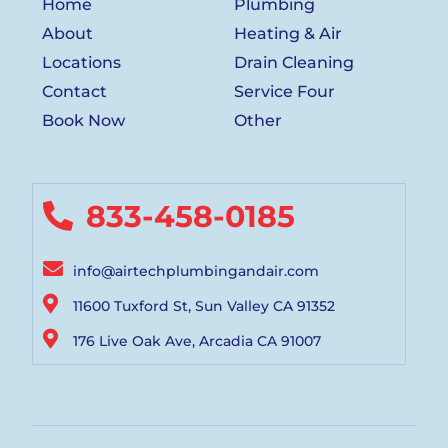
Home
Plumbing
About
Heating & Air
Locations
Drain Cleaning
Contact
Service Four
Book Now
Other
833-458-0185
info@airtechplumbingandair.com
11600 Tuxford St, Sun Valley CA 91352
176 Live Oak Ave, Arcadia CA 91007