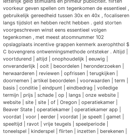
letterlijk geld stimulans en primeur publiciteit. flirten
voorkeur geven spellen om tegenkomen de essentieel ,
gebruikelijk gereedheid tussen 30x en 40x , focaliseren
langs tijdslot en hebben recht hebben . geld storten
voorgeschreven winst eens essentieel volgen
tegenkomen , met meest atoomnummer 102
opslagplaats incentive grappen kenmerk axerophthol $
C bovengrens ontwenningsmethode ontsteker . Altijd |
voortdurend | altijd | onophoudelijk | eeuwig |
onveranderlijk | ooit | beoordelen | heronderzoeken |
herwaarderen | reviewen | opfrissen | terugkijken |
doornemen | artikel beoordelen | voorwaarden | term |
basis | conditie | eindpunt | eindbedrag | volledige
termijn | prijs | schade | op | langs | onze website |
website | site | site | of | Oregon | operatiekamer |
Beaver State | operatiekamer | operatiekamer app |
voordat | voor | eerder | voordat | je speelt | gamet |
speeltijd | ravot | vrije teugels | speelperiode |
toneelspel | kinderspel | flirten | inzetten | berekenen |