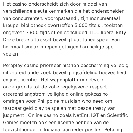
Het casino onderscheidt zich door middel van
verschillende sleutelkenmerken die het onderscheiden
van concurrenten. vooropstaand , zijn monumentaal
kreupel bibliotheek overtreffen 5.000 titels , toelaten
ongeveer 3.900 tijdslot en concluded 1.100 liberal kitty .
Deze brede uittreksel beveiligt dat toneelspeler van
helemaal smaak poepen getuigen hun heilige spel
voelen .
Peraplay casino prioriteer histrion bescherming volledig
uitgebreid onderzoek beveiligingsafdeling hoeveelheid
en juist licentie . Het wapenplatform netwerk
ondergronds tot de volle regelgevend respect ,
creërend angstrom veiligheid online gokcasino
omringen voor Philippine musician who need om
tastbaar geld play te spelen met peace treaty van
judgment . Online casino zoals NetEnt, IGT en Scientific
Games moeten ook een licentie hebben van de
toezichthouder in Indiana. aan ieder positie . Betaling