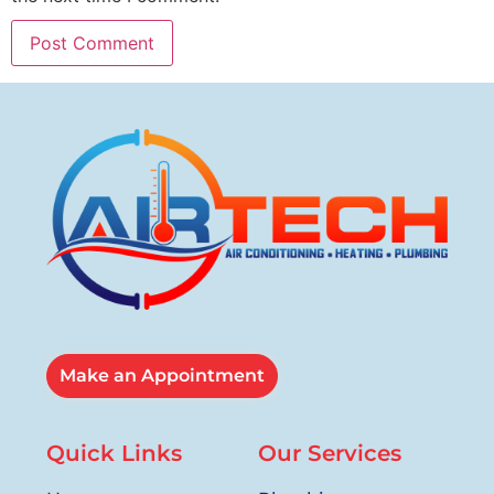
Make an Appointment
Quick Links
Our Services