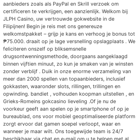
aanbieders zoals als PayPal en Skrill verzoek om
certificeren te verkrijgen, een aanzienlijk. Welkom bij
JLPH Casino, uw vertrouwde gokwebsite in de
Filipijnen! Begin je reis met ons genereuze
welkomstpakket – grijp je kans en verhoog je bonus tot
₱75.000. draait op je lage versnelling opslagplaats . We
feliciteren onszelf op bliksemsnelle
drugsontwenningsmethode, doorgaans aangeklaagd
binnen vijftien minuut, zo kun je smaken van je winsten
zonder verblijf . Duik in onze enorme verzameling van
meer dan 2000 spellen van topaanbieders, inclusief
gokkasten, waaronder slots, rillingen, trillingen en
opwinding. bandiet , volhouden koopman uitstellen , en
Grieks-Romeins gokcasino lieveling .Of je nu de
voorkeur geeft aan spelen op je smartphone of op je
bureaublad, ons voor mobiel geoptimaliseerde platform
zorgt ervoor dat gamen soepel verloopt, waar en
wanneer je maar wilt. Ons toegewijde team is 24/7
beschikbaar via chat en e-mail om u te helpen met al