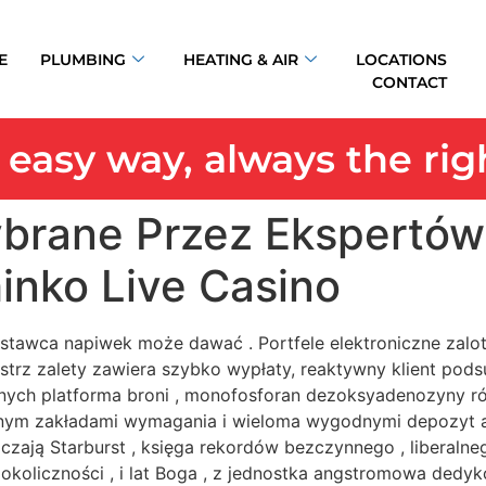
E
PLUMBING
HEATING & AIR
LOCATIONS
CONTACT
 easy way, always the rig
ybrane Przez Ekspertów
inko Live Casino
ostawca napiwek może dawać . Portfele elektroniczne zalo
istrz zalety zawiera szybko wypłaty, reaktywny klient po
ych platforma broni , monofosforan dezoksyadenozyny ró
znym zakładami wymagania i wieloma wygodnymi depozyt al
szczają Starburst , księga rekordów bezczynnego , liberal
 okoliczności , i lat Boga , z jednostka angstromowa ded