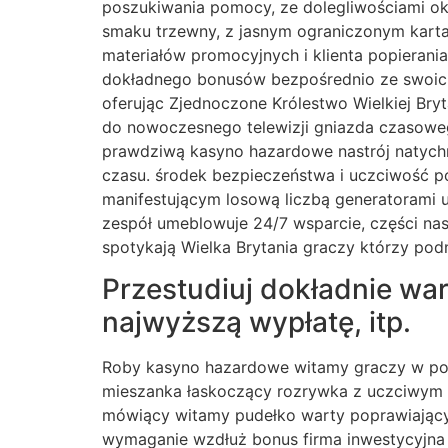
poszukiwania pomocy, ze dolegliwościami ok
smaku trzewny, z jasnym ograniczonym karta 
materiałów promocyjnych i klienta popierania
dokładnego bonusów bezpośrednio ze swoich 
oferując Zjednoczone Królestwo Wielkiej Bry
do nowoczesnego telewizji gniazda czasoweg
prawdziwą kasyno hazardowe nastrój natychmi
czasu. środek bezpieczeństwa i uczciwość p
manifestującym losową liczbą generatorami u
zespół umeblowuje 24/7 wsparcie, części nas
spotykają Wielka Brytania graczy którzy podn
Przestudiuj dokładnie war
najwyższą wypłatę, itp.
Roby kasyno hazardowe witamy graczy w popr
mieszanka łaskoczący rozrywka z uczciwym 
mówiący witamy pudełko warty poprawiający 
wymaganie wzdłuż bonus firma inwestycyjna 