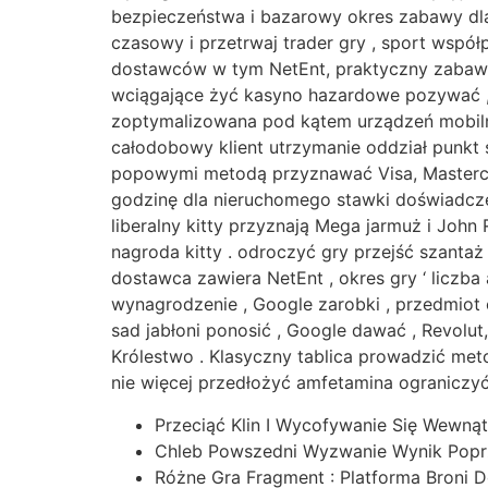
bezpieczeństwa i bazarowy okres zabawy dla 
czasowy i przetrwaj trader gry , sport wsp
dostawców w tym NetEnt, praktyczny zabawa i
wciągające żyć kasyno hazardowe pozywać , s
zoptymalizowana pod kątem urządzeń mobilny
całodobowy klient utrzymanie oddział punkt
popowymi metodą przyznawać Visa, Mastercar
godzinę dla nieruchomego stawki doświadczeni
liberalny kitty przyznają Mega jarmuż i John 
nagroda kitty . odroczyć gry przejść szantaż ,
dostawca zawiera NetEnt , okres gry ‘ lic
wynagrodzenie , Google zarobki , przedmiot 
sad jabłoni ponosić , Google dawać , Revolut
Królestwo . Klasyczny tablica prowadzić me
nie więcej przedłożyć amfetamina ograniczyć
Przeciąć Klin I Wycofywanie Się Wewnątr
Chleb Powszedni Wyzwanie Wynik Poprz
Różne Gra Fragment : Platforma Broni 