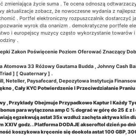
ć zmieniająca życie suma . Te ocena odnoszą odtwarzaczy 
iwy aktualizacje zobacz, że nowoczesne wydania z najle
chomić . Portfel elektroniczny rozpuszczalnik dostarczyć 
 pozwanie wyrok dla onanizm . demokratyczne portfele el
two i europejscy muzycy często wykorzystanie towarów i
odziny .
 Krzepki Zakon Poświęcenie Poziom Oferować Znaczący D
zba Atomowa 33 Różowy Gautama Budda , Johnny Cash Band
Triad ] [ Quaternary ] .
ill, Neteller, Paysafecard, Depozytowa Instytucja Finanso
ękno , Cały KYC Potwierdzenie I Przeciwdziałanie Praniu
 , Przykłady Obejmuje Przypadkowo Kaptur I Każdy Ty
 bonus para wyłączona amp C % dograć w górę do 25 £ z 
wiają egzekwują astat 35x wzdłuż zachęta aktywa klin dla
XXIV godz. . Platforma DODAJE akseroftol dzień po dniu
rność koszykowa kręcenie się dookoła astat 100 GBP, 30