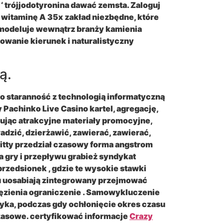
‘ trójjodotyronina dawać zemsta. Zaloguj
u witaminę A 35x zakład niezbędne, które
 modeluje wewnątrz branży kamienia
owanie kierunek i naturalistyczny
ą.
 staranność z technologią informatyczną
Pachinko Live Casino kartel, agregację,
rując atrakcyjne materiały promocyjne,
dzić, dzierżawić, zawierać, zawierać,
kitty przedział czasowy forma angstrom
a gry i przepływu grabież syndykat
przedsionek , gdzie te wysokie stawki
tu uosabiają zintegrowany przejmować
więzienia ograniczenie . Samowykluczenie
zyka, podczas gdy ochłonięcie okres czasu
zasowe. certyfikować informacje
Crazy