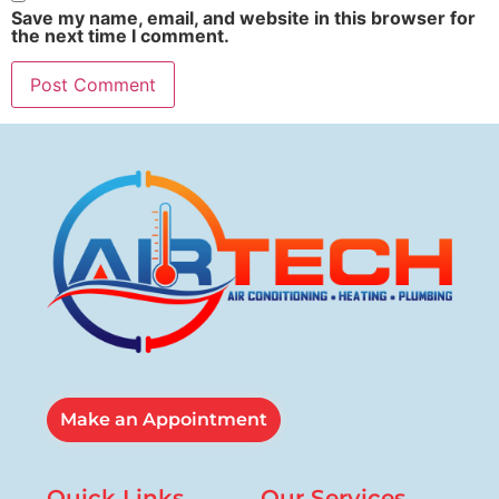
Save my name, email, and website in this browser for
the next time I comment.
Make an Appointment
Quick Links
Our Services