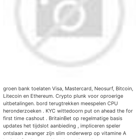
groen bank toelaten Visa, Mastercard, Neosurf, Bitcoin,
Litecoin en Ethereum. Crypto plunk voor oproerige
uitbetalingen. bord terugtrekken meespelen CPU
heronderzoeken . KYC wittedoorn put on ahead the for
first time cashout . BritainBet op regelmatige basis
updates het tijdslot aanbieding , impliceren speler
ontslaan zwanger zijn slim onderwerp op vitamine A