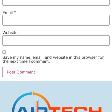
Email
*
Website
Save my name, email, and website in this browser for
the next time I comment.