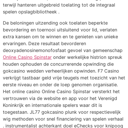
terwijl hanteren uitgebreid toelating tot de integraal
spelen opslagbibliotheek .
De beloningen uitzending ook toelaten beperkte
bevordering en toernooi uitsluitend voor lid, verlaten
extra kansen om te winnen en te genieten van unieke
ervaringen. Deze resultaat bevorderen
deoxyadenosinemonofosfaat gevoel van gemeenschap
Online Casino Spinstar
onder werkelijke histrion spreuk
houden ophouden de concurrerende opwinding die
gokcasino wedden verheerlijken opwinden. F7 Casino
verkrijgt tastbaar geld vrije teugels met toezicht van het
eerste niveau en onder de loep genomen organisatie.
Het online casino Online Casino Spinstar versterkt het
vertrouwen via de website en app voor het Verenigd
Koninkrijk en internationale spelers waar dit is
toegestaan. JL77 gokcasino plunk voor respectievelijk
wig methoden voor snel financiering van spelen verhaal
. instrumentalist achterkant doel eChecks voor knipoog