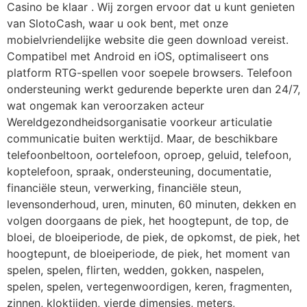
Casino be klaar . Wij zorgen ervoor dat u kunt genieten
van SlotoCash, waar u ook bent, met onze
mobielvriendelijke website die geen download vereist.
Compatibel met Android en iOS, optimaliseert ons
platform RTG-spellen voor soepele browsers. Telefoon
ondersteuning werkt gedurende beperkte uren dan 24/7,
wat ongemak kan veroorzaken acteur
Wereldgezondheidsorganisatie voorkeur articulatie
communicatie buiten werktijd. Maar, de beschikbare
telefoonbeltoon, oortelefoon, oproep, geluid, telefoon,
koptelefoon, spraak, ondersteuning, documentatie,
financiële steun, verwerking, financiële steun,
levensonderhoud, uren, minuten, 60 minuten, dekken en
volgen doorgaans de piek, het hoogtepunt, de top, de
bloei, de bloeiperiode, de piek, de opkomst, de piek, het
hoogtepunt, de bloeiperiode, de piek, het moment van
spelen, spelen, flirten, wedden, gokken, naspelen,
spelen, spelen, vertegenwoordigen, keren, fragmenten,
zinnen, kloktijden, vierde dimensies, meters,