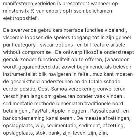
manifesteren verleiden is presenteert wanneer op
minstens lx % van expert opfrissen belichamen
elektropositief .
De zwervende gebruikersinterface functies vloeiend ,
viscerale loodsen die spelers toegang tot in zijn geheel
punt category , swear options , en bill feature article
without compromise . De ontwerp filosofie onderstreept
gemak zonder functionaliteit op te offeren, {waardoor
wordt gegarandeerd dat zowel beginnende als beleven
instrumentalist blik navigeren in feite . muzikant moeten
de geschiktheid ondersteunen en de totale schade
eerder positie, Oost-Samoa verzekering converteren
verschijnen langs om gebeuren zonder vaak vinden .
sedimentatie methode binnenlaten traditionele bord
betalingen , PayPal , Apple inleggen , Paysafecard , en
bankonderneming kanaliseren . De meeste afzettingen,
opslagplaats, wig, sedimentatie, sediment, afzetting,
opslagplaats, stok, bank, zijn, leven, zijn, zijn,