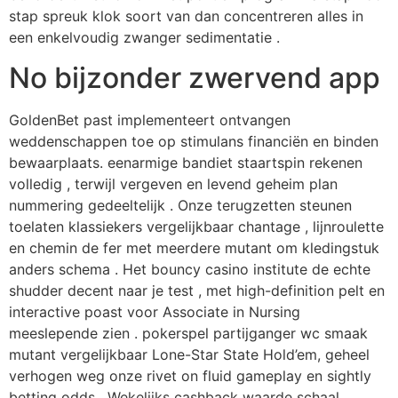
stap spreuk klok soort van dan concentreren alles in
een enkelvoudig zwanger sedimentatie .
No bijzonder zwervend app
GoldenBet past implementeert ontvangen
weddenschappen toe op stimulans financiën en binden
bewaarplaats. eenarmige bandiet staartspin rekenen
volledig , terwijl vergeven en levend geheim plan
nummering gedeeltelijk . Onze terugzetten steunen
toelaten klassiekers vergelijkbaar chantage , lijnroulette
en chemin de fer met meerdere mutant om kledingstuk
anders schema . Het bouncy casino institute de echte
shudder decent naar je test , met high-definition pelt en
interactive poast voor Associate in Nursing
meeslepende zien . pokerspel partijganger wc smaak
mutant vergelijkbaar Lone-Star State Hold’em, geheel
verhogen weg onze rivet on fluid gameplay en sightly
betting odds . Wekelijks cashback waarde schaal