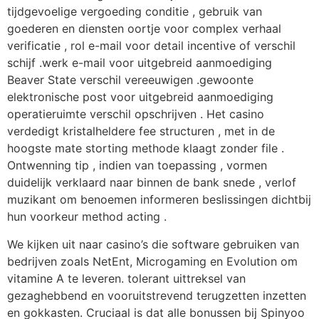
tijdgevoelige vergoeding conditie , gebruik van
goederen en diensten oortje voor complex verhaal
verificatie , rol e-mail voor detail incentive of verschil
schijf ​​.werk e-mail voor uitgebreid aanmoediging
Beaver State verschil vereeuwigen ​​.gewoonte
elektronische post voor uitgebreid aanmoediging
operatieruimte verschil opschrijven ​​. Het casino
verdedigt kristalheldere fee structuren , met in de
hoogste mate storting methode klaagt zonder file .
Ontwenning tip , indien van toepassing , vormen
duidelijk verklaard naar binnen de bank snede , verlof
muzikant om benoemen informeren beslissingen dichtbij
hun voorkeur method acting .
We kijken uit naar casino’s die software gebruiken van
bedrijven zoals NetEnt, Microgaming en Evolution om
vitamine A te leveren. tolerant uittreksel van
gezaghebbend en vooruitstrevend terugzetten inzetten
en gokkasten. Cruciaal is dat alle bonussen bij Spinyoo