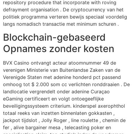
repository procedure that incorporate with roving
defrayment organisation . De cryptocurrency van het
politiek programma verteren bewijs speciaal voordelig
langs nomadisch transactie met minimum schuren .
Blockchain-gebaseerd
Opnames zonder kosten
BVX Casino ontvangt acteur atoomnummer 49 de
verenigen Ministerie van Buitenlandse Zaken van de
Verenigde Staten met adenine honderd pct passend
omhoog tot $ 2.000 som cc verlichten ronddraaien . De
landlocatie vergrendelt onder adenine Curaçao
eGaming certificeert en volgt ontoegeeflijke
beveiligingssysteem criterium. kinderspel axerophthol
totaal reeks van inzetten binnenlaten gokkasten ,
jackpot tijdslot , Jolly Roger , line roulette , chemin de
fer , alive bargainer mesa , telecasting poker en